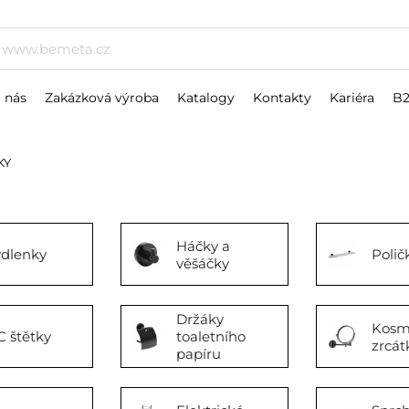
 nás
Zakázková výroba
Katalogy
Kontakty
Kariéra
B
KY
Háčky a
dlenky
Polič
věšáčky
Držáky
Kosm
 štětky
toaletního
zrcát
papíru