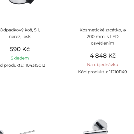
Odpadkový koš, 5 l,
Kosmetické zrcátko, ø
nerez, lesk
200 mm, s LED
osvětlením
590 Kč
4 848 Kč
Skladem
Na objednávku
d produktu: 104315012
Kód produktu: 112101149