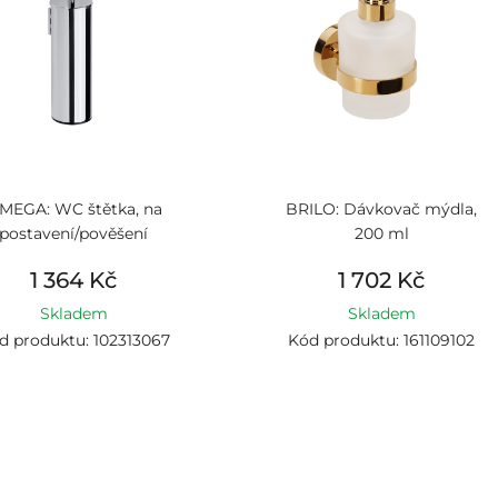
MEGA: WC štětka, na
BRILO: Dávkovač mýdla,
postavení/pověšení
200 ml
1 364 Kč
1 702 Kč
Skladem
Skladem
d produktu: 102313067
Kód produktu: 161109102