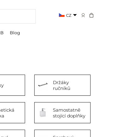
CZ
2B
Blog
Držáky
ky
ručníků
etická
Samostatně
ka
stojící doplňky