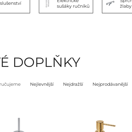
Elektrické
Sprc
íslušenství
sušáky ručníků
žlaby
É DOPLŇKY
ručujeme
Nejlevnější
Nejdražší
Nejprodávanější