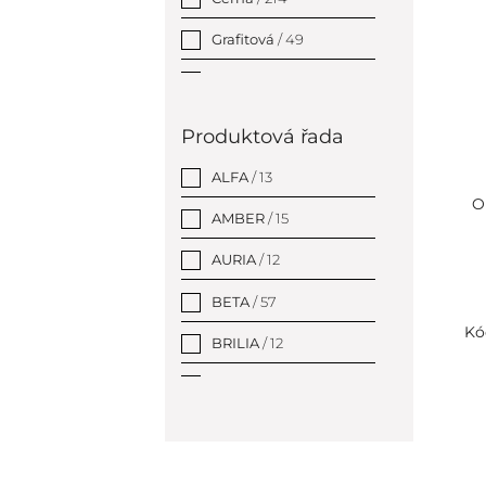
Grafitová
/ 49
Měděná zlatá
/ 62
Modrá
/ 5
Produktová řada
Šedá
/ 3
ALFA
/ 13
O
Stříbrná
/ 977
AMBER
/ 15
Zlatá
/ 77
AURIA
/ 12
BETA
/ 57
Kó
BRILIA
/ 12
BRILO
/ 20
CIRCUM
/ 19
COPRA
/ 12