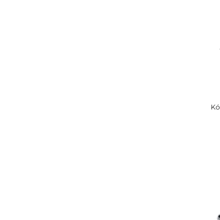
WHITE
/ 30
Zrcadla
/ 20
ZYRA
/ 12
Kó