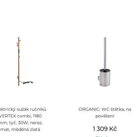
ektrický sušák ručníků
ORGANIC: WC štětka, na
VERTEX combi, 1180
pověšení
mm, tyč, 30W, nerez,
1 309 Kč
mat, měděná zlatá