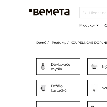
Hledat
Produkty
O
Domů
Produkty
KOUPELNOVÉ DOPLŇ
Dávkovače
Mý
mýdla
Držáky
WC
kartáčků