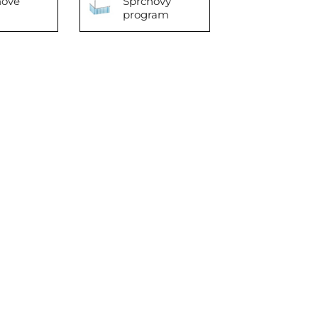
hové
Sprchový
program