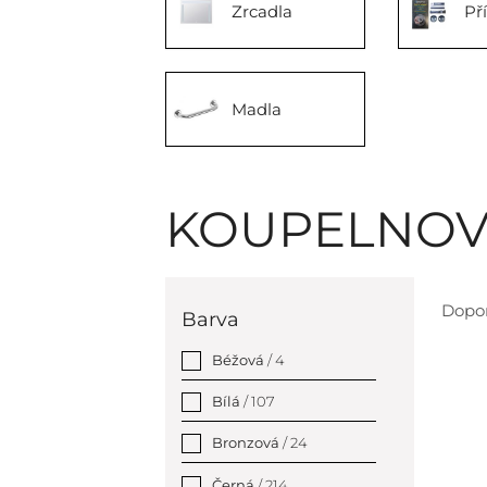
Zrcadla
Př
Madla
KOUPELNOV
Dopo
Barva
Béžová
/ 4
Bílá
/ 107
Bronzová
/ 24
Černá
/ 214