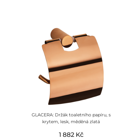
GLACERA: Držák toaletního papíru, s
krytem, lesk, měděná zlatá
1 882 Kč