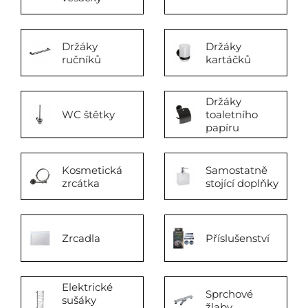
Držáky
Držáky
ručníků
kartáčků
Držáky
WC štětky
toaletního
papíru
Kosmetická
Samostatně
zrcátka
stojící doplňky
Zrcadla
Příslušenství
Elektrické
Sprchové
sušáky
žlaby