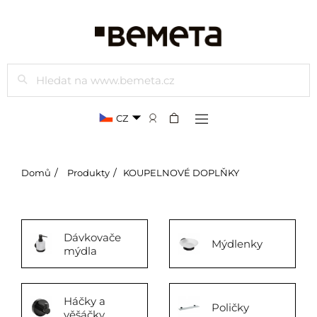
Hledat
CZ
Domů
Produkty
KOUPELNOVÉ DOPLŇKY
Dávkovače
Mýdlenky
mýdla
Háčky a
Poličky
věšáčky