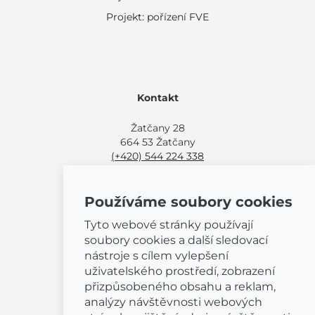
Projekt: pořízení FVE
Kontakt
Žatčany 28
664 53 Žatčany
(+420) 544 224 338
info@bemeta.cz
Používáme soubory cookies
Další možnosti nákupu:
Najděte si prodejce poblíž.
Tyto webové stránky používají
Nebo volejte
(+420) 544 224 338
.
soubory cookies a další sledovací
nástroje s cílem vylepšení
uživatelského prostředí, zobrazení
přizpůsobeného obsahu a reklam,
analýzy návštěvnosti webových