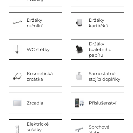
Držáky
Držáky
ručníků
kartáčků
Držáky
WC štětky
toaletního
papíru
Kosmetická
Samostatně
zrcátka
stojící doplňky
Zrcadla
Příslušenství
Elektrické
Sprchové
sušáky
žlaby