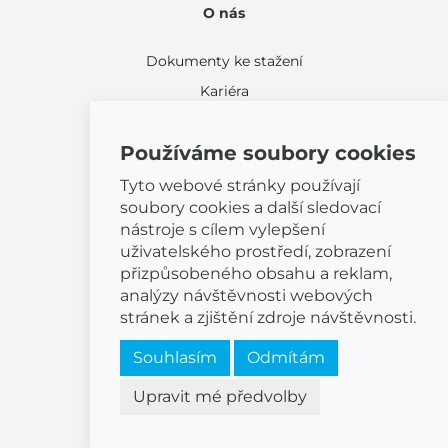
O nás
Dokumenty ke stažení
Kariéra
Zakázková výroba
Používáme soubory cookies
BEMETA STAV
Projekt: INOVACE 2025
Tyto webové stránky používají
soubory cookies a další sledovací
Projekt: pořízení FVE
nástroje s cílem vylepšení
uživatelského prostředí, zobrazení
přizpůsobeného obsahu a reklam,
analýzy návštěvnosti webových
stránek a zjištění zdroje návštěvnosti.
Kontakt
Souhlasím
Odmítám
Žatčany 28
664 53 Žatčany
Upravit mé předvolby
(+420) 544 224 338
info@bemeta.cz