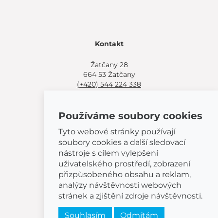
Kontakt
Žatčany 28
664 53 Žatčany
(+420) 544 224 338
info@bemeta.cz
Používáme soubory cookies
Další možnosti nákupu:
Najděte si prodejce poblíž.
Tyto webové stránky používají
Nebo volejte
(+420) 544 224 338
.
soubory cookies a další sledovací
nástroje s cílem vylepšení
uživatelského prostředí, zobrazení
přizpůsobeného obsahu a reklam,
analýzy návštěvnosti webových
© 2026 BEMETA
stránek a zjištění zdroje návštěvnosti.
Souhlasím
Odmítám