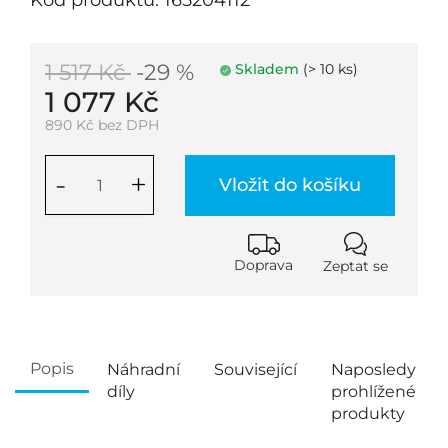
Kód produktu: 165204112
1 517 Kč
-29 %
Skladem
(> 10 ks)
1 077 Kč
890 Kč bez DPH
-
+
Vložit do košíku
Doprava
Zeptat se
Popis
Náhradní
Související
Naposledy
díly
prohlížené
produkty