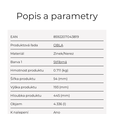
Popis a parametry
EAN
8592207043819
Produktová řada
OBLA
Materiál
Zinek/Nerez
Barva 1
Stříbrná
Hmotnost produktu
0.711
(kg)
Šířka produktu
54
(mm)
Výška produktu
193
(mm)
Hloubka produktu
445
(mm)
Objem
4.336
(l)
K nalepení
Ano