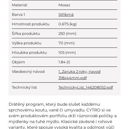
Materiál
Mosaz
Barva 1
Stříbrná
Hmotnost produktu
0.675
(kg)
Šířka produktu
250
(mm)
Výška produktu
70
(mm)
Hloubka produktu
105
(mm)
Objem
1.84
(l)
Všeobecný návod
1_Zaruka 2 roky, navod
318x44mm.pdf
Technický list
TechnickyList_146208052.pdf
Drátěný program, který bude slušet každému
sprchovému koutu, vaně či umyvadlu. CYTRO si ve
svém produktovém portfoliu drží různorodé poličky a
mýdlenky na tuhé mýdlo. Klasické závěsné i rohové
varianty, které spojuje vysoká kvalita a odolnost vůči