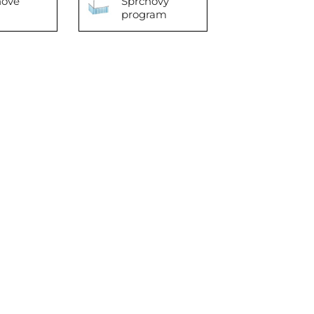
hové
Sprchový
program