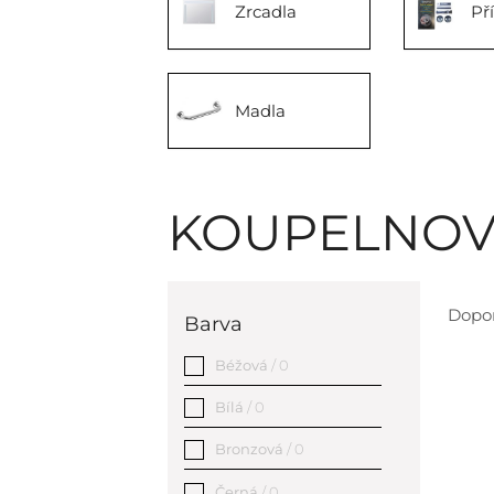
Zrcadla
Př
Madla
KOUPELNOV
Dopo
Barva
Béžová
/ 0
Bílá
/ 0
Bronzová
/ 0
Černá
/ 0