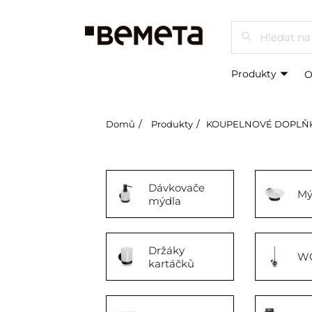
Hledat
Produkty
O
Domů
Produkty
KOUPELNOVÉ DOPLŇ
Dávkovače
Mý
mýdla
Držáky
WC
kartáčků