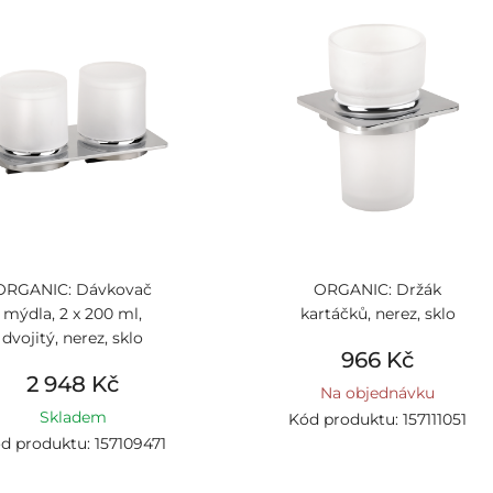
ORGANIC: Dávkovač
ORGANIC: Držák
mýdla, 2 x 200 ml,
kartáčků, nerez, sklo
dvojitý, nerez, sklo
966 Kč
2 948 Kč
Na objednávku
Skladem
Kód produktu: 157111051
d produktu: 157109471