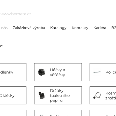
 nás
Zakázková výroba
Katalogy
Kontakty
Kariéra
B
KY
Háčky a
dlenky
Polič
věšáčky
Držáky
Kosm
 štětky
toaletního
zrcát
papíru