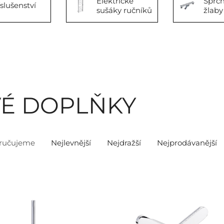
Elektrické
Sprc
íslušenství
sušáky ručníků
žlaby
É DOPLŇKY
ručujeme
Nejlevnější
Nejdražší
Nejprodávanější