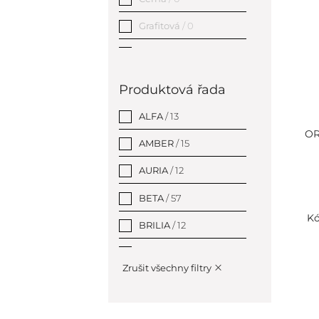
Grafitová
/ 0
Měděná zlatá
/ 0
Modrá
/ 1
Produktová řada
Šedá
/ 0
ALFA
/ 13
OR
Stříbrná
/ 33
AMBER
/ 15
Zlatá
/ 0
AURIA
/ 12
BETA
/ 57
Kó
BRILIA
/ 12
BRILO
/ 20
Zrušit všechny filtry
CIRCUM
/ 19
COPRA
/ 12