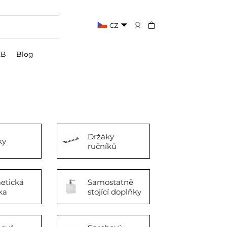
CZ
2B
Blog
Držáky
ky
ručníků
etická
Samostatně
ka
stojící doplňky