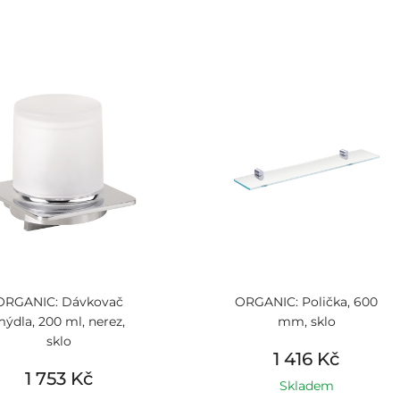
ORGANIC: Dávkovač
ORGANIC: Polička, 600
ýdla, 200 ml, nerez,
mm, sklo
sklo
1 416 Kč
1 753 Kč
Skladem