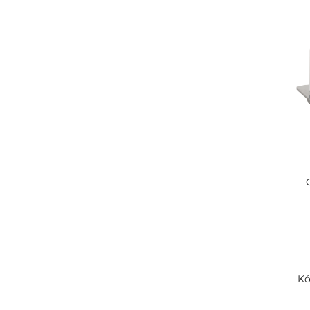
CORAL
/ 15
CYTRO
/ 82
DARK
/ 47
DELTA
/ 9
EASY
/ 43
EASY01
/ 39
GALLA
/ 11
GAMMA
/ 32
GLACERA
/ 12
GRAPHIT
/ 17
Kó
GRINO
/ 12
HELP program
/ 22