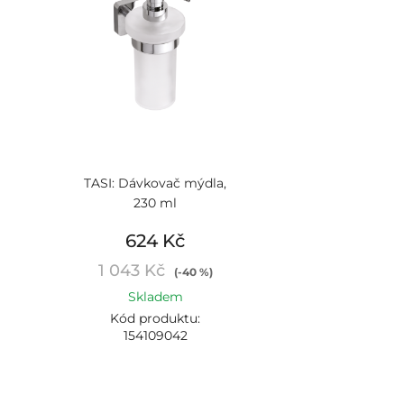
TASI: Dávkovač mýdla,
230 ml
624 Kč
1 043 Kč
(-40 %)
Skladem
Kód produktu:
154109042