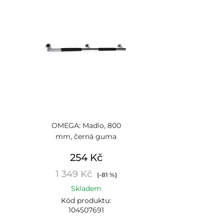
OMEGA: Madlo, 800
mm, černá guma
254 Kč
1 349 Kč
(-81 %)
Skladem
Kód produktu:
104507691