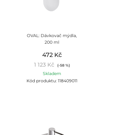
OVAL: Dávkovač mýdla,
200 ml
472 Kč
1 123 Kč
(-58 %)
Skladem
Kód produktu: 118409011