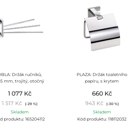
BLA: Držák ručníků,
PLAZA: Držák toaletního
5 mm, trojitý, otočný
papíru, s krytem
1 077 Kč
660 Kč
1 517 Kč
943 Kč
(-29 %)
(-30 %)
Skladem
Skladem
d produktu: 165204112
Kód produktu: 118112032