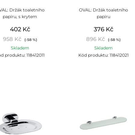
AL: Držák toaletního
OVAL: Držák toaletního
papíru, s krytem
papíru
402 Kč
376 Kč
958 Kč
896 Kč
(-58 %)
(-58 %)
Skladem
Skladem
d produktu: 118412011
Kód produktu: 118412021