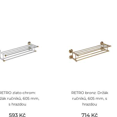
RETRO zlato-chrom:
RETRO bronz: Držák
žák ručníků, 605 mm,
ručníků, 605 mm, s
s hrazdou
hrazdou
593 Kč
714 Kč