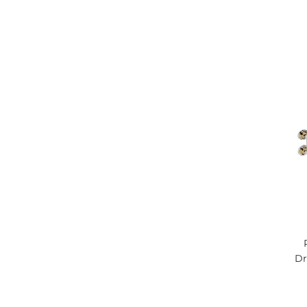
TASI
/ 6
Dr