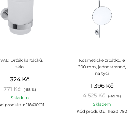
VAL: Držák kartáčků,
Kosmetické zrcátko, ø
sklo
200 mm, jednostranné,
na tyči
324 Kč
1 396 Kč
771 Kč
(-58 %)
4 525 Kč
(-69 %)
Skladem
Skladem
d produktu: 118410011
Kód produktu: 116201792