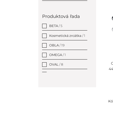
Produktová řada
BETA
/ 5
Kosmetická zrcátka
/ 1
OBLA
/ 19
OMEGA
/ 1
O
OVAL
/ 8
44
PLAZA
/ 12
RETRO - bronz
/ 1
RETRO - gold a chrom
/
1
Kó
STELLA
/ 19