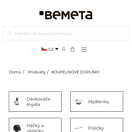
Hledat
CZ
Domů
Produkty
KOUPELNOVÉ DOPLŇKY
Dávkovače
Mýdlenky
mýdla
Háčky a
Poličky
věšáčky