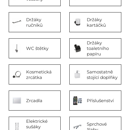
Držáky
Držáky
ručníků
kartáčků
Držáky
WC štětky
toaletního
papíru
Kosmetická
Samostatně
zrcátka
stojící doplňky
Zrcadla
Příslušenství
Elektrické
Sprchové
sušáky
žlaby