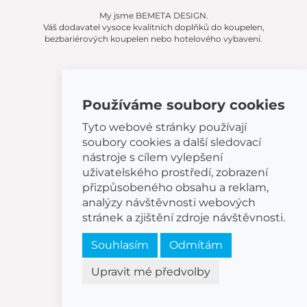
My jsme BEMETA DESIGN.
Váš dodavatel vysoce kvalitních doplňků do koupelen,
bezbariérových koupelen nebo hotelového vybavení.
CZ
Přihlášení
Používáme soubory cookies
Tyto webové stránky používají
soubory cookies a další sledovací
nástroje s cílem vylepšení
uživatelského prostředí, zobrazení
přizpůsobeného obsahu a reklam,
analýzy návštěvnosti webových
Informace
stránek a zjištění zdroje návštěvnosti.
Souhlasím
Odmítám
Katalogy
Obchodní podmínky
Upravit mé předvolby
Odstoupení od smlouvy
Reklamační řád