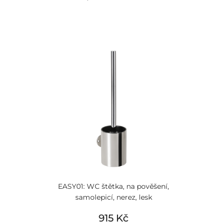
EASY01: WC štětka, na pověšení,
samolepicí, nerez, lesk
915 Kč