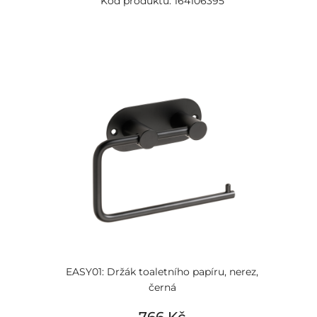
Kód produktu: 164106395
EASY01: Držák toaletního papíru, nerez,
černá