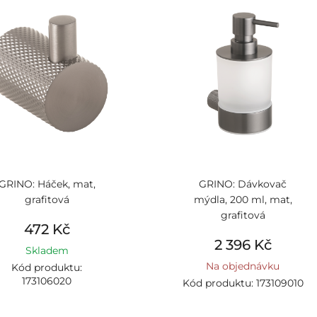
GRINO: Háček, mat,
GRINO: Dávkovač
grafitová
mýdla, 200 ml, mat,
grafitová
472 Kč
2 396 Kč
Skladem
Na objednávku
Kód produktu:
173106020
Kód produktu: 173109010