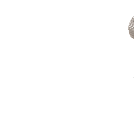
CORAL
/ 15
CYTRO
/ 82
DARK
/ 47
DELTA
/ 9
EASY
/ 43
EASY01
/ 39
GALLA
/ 11
GAMMA
/ 32
GLACERA
/ 12
GRAPHIT
/ 17
GRINO
/ 12
HELP program
/ 22