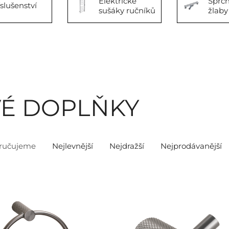
Elektrické
Sprc
íslušenství
sušáky ručníků
žlaby
É DOPLŇKY
ručujeme
Nejlevnější
Nejdražší
Nejprodávanější