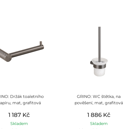
INO: Držák toaletního
GRINO: WC štětka, na
apíru, mat, grafitová
pověšení, mat, grafitová
1 187 Kč
1 886 Kč
Skladem
Skladem