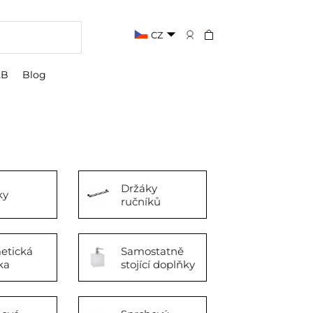
CZ
2B
Blog
Držáky
ky
ručníků
etická
Samostatně
ka
stojící doplňky