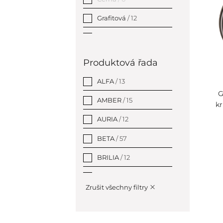
Grafitová
/ 12
Měděná zlatá
/ 0
Modrá
/ 0
Produktová řada
Šedá
/ 0
ALFA
/ 13
G
Stříbrná
/ 0
AMBER
/ 15
kr
Zlatá
/ 0
AURIA
/ 12
BETA
/ 57
BRILIA
/ 12
BRILO
/ 20
Zrušit všechny filtry
CIRCUM
/ 19
COPRA
/ 12