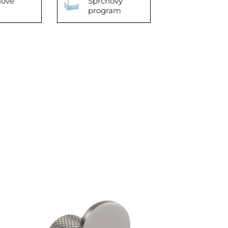
hové
Sprchový
program