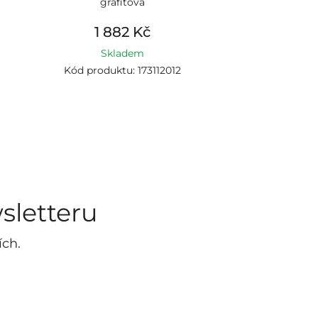
grafitová
1 882 Kč
Skladem
Kód produktu: 173112012
sletteru
ích.