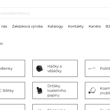
 nás
Zakázková výroba
Katalogy
Kontakty
Kariéra
B
KY
Háčky a
dlenky
Polič
věšáčky
Držáky
Kosm
 štětky
toaletního
zrcát
papíru