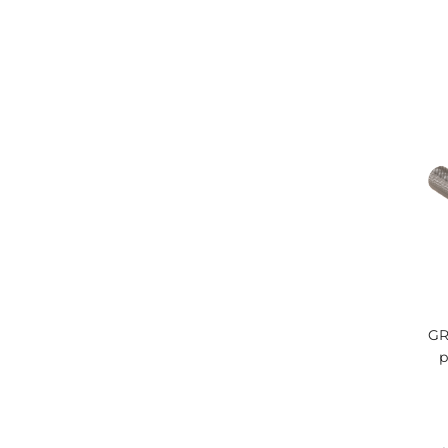
HEMATIT
/ 14
Hotelové vybavení
/
108
Kosmetická zrcátka
/
52
LIVING
/ 11
Náhradní díly
/ 44
NEO
/ 51
Nerez program
/ 8
NERO
/ 24
GR
p
NIA
/ 25
NIKI
/ 14
NIVA
/ 10