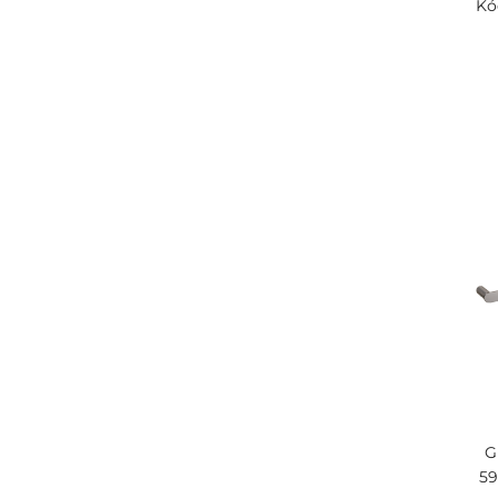
Kó
NOX
/ 7
OBLA
/ 19
OMEGA
/ 137
ORGANIC
/ 34
ORGANIC BLACK
/ 33
ORGANIC WHITE
/ 15
Otopná tělesa
/ 50
OVAL
/ 8
PLAZA
/ 12
Příslušenství
/ 3
G
QUADRA
/ 19
59