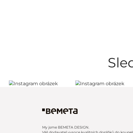
WHITE
/ 30
Zrcadla
/ 20
ZYRA
/ 12
Sle
My jsme BEMETA DESIGN.
Váš dodavatel vysoce kvalitních doplňků do koupel