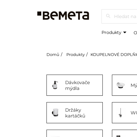
Hledat
Produkty
O
Domů
Produkty
KOUPELNOVÉ DOPLŇ
Dávkovače
Mý
mýdla
Držáky
WC
kartáčků