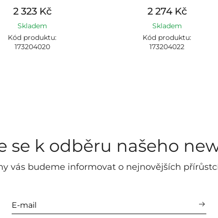
2 323 Kč
2 274 Kč
Skladem
Skladem
Kód produktu:
Kód produktu:
173204020
173204022
te se k odběru našeho new
y vás budeme informovat o nejnovějších přírůstc