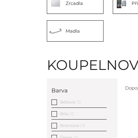
Zrcadla
Př
Madla
KOUPELNOV
Dopo
Barva
Béžová
/ 0
Bílá
/ 0
Bronzová
/ 0
Černá
/ 0