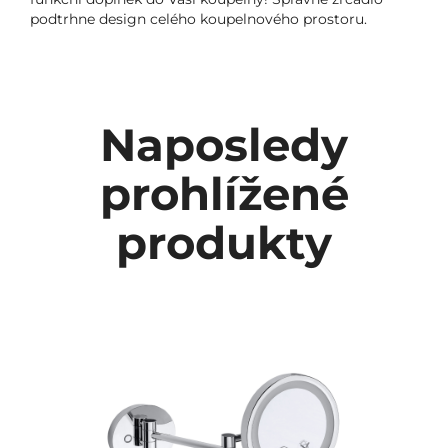
podtrhne design celého koupelnového prostoru.
Naposledy
prohlížené
produkty