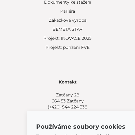
Dokumenty ke stažení
Kariéra
Zakázková výroba
BEMETA STAV
Projekt: INOVACE 2025
Projekt: pořízení FVE
Kontakt
Žatčany 28
664 53 Žatčany
(+420) 544 224 338
info@bemeta.cz
Používáme soubory cookies
Další možnosti nákupu: