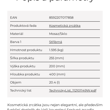
EAN
8592207017858
Produktová řada
Kosmetická zrcátka
Materiál
Mosaz/Sklo
Barva 1
Stříbrná
Hmotnost produktu
1.595
(kg)
Šířka produktu
255
(mm)
Výška produktu
200
(mm)
Hloubka produktu
400
(mm)
Objem
20.4
(l)
Technický list
TechnickyList_112101149W.pdf
Kosmetická zrcátka jsou nejen elegantní, ale především
funkční doplněk do Vaší koupelny! Správné zrcadlo