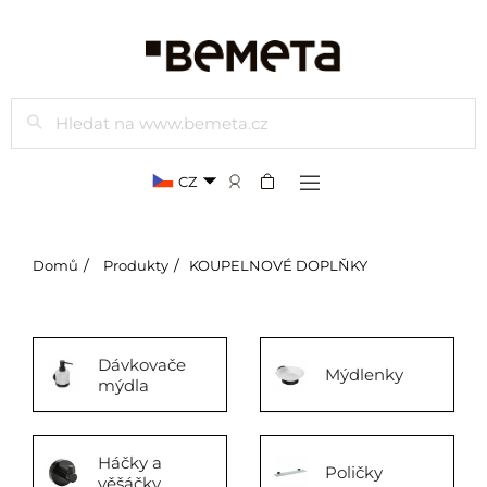
Hledat
CZ
Domů
Produkty
KOUPELNOVÉ DOPLŇKY
Dávkovače
Mýdlenky
mýdla
Háčky a
Poličky
věšáčky