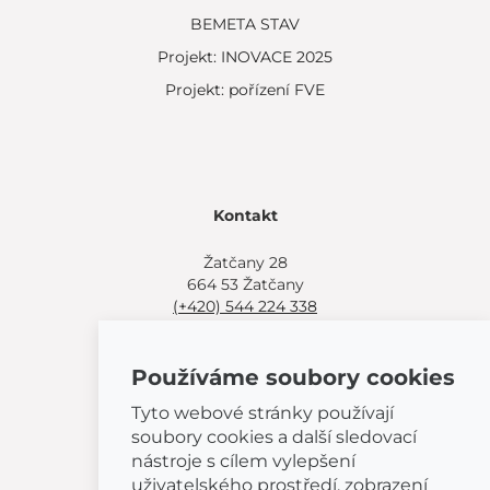
BEMETA STAV
Projekt: INOVACE 2025
Projekt: pořízení FVE
Kontakt
Žatčany 28
664 53 Žatčany
(+420) 544 224 338
info@bemeta.cz
Používáme soubory cookies
Další možnosti nákupu:
Najděte si prodejce poblíž.
Tyto webové stránky používají
Nebo volejte
(+420) 544 224 338
.
soubory cookies a další sledovací
nástroje s cílem vylepšení
uživatelského prostředí, zobrazení