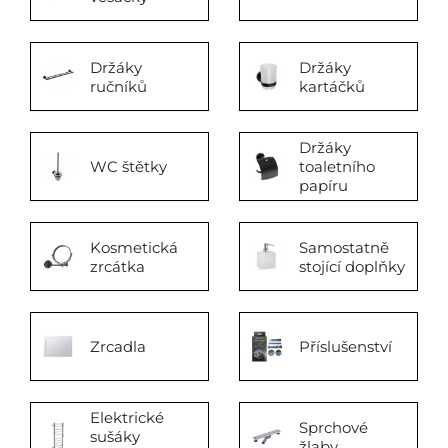
Držáky
Držáky
ručníků
kartáčků
Držáky
WC štětky
toaletního
papíru
Kosmetická
Samostatně
zrcátka
stojící doplňky
Zrcadla
Příslušenství
Elektrické
Sprchové
sušáky
žlaby