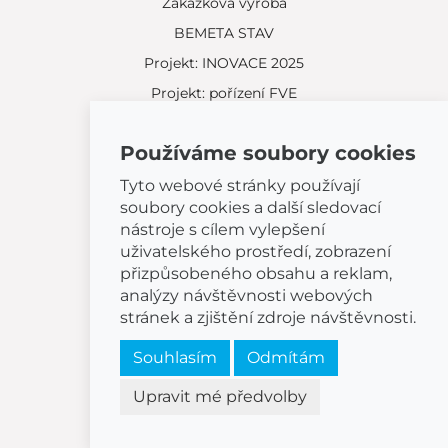
Zakázková výroba
BEMETA STAV
Projekt: INOVACE 2025
Projekt: pořízení FVE
Používáme soubory cookies
Tyto webové stránky používají
soubory cookies a další sledovací
Kontakt
nástroje s cílem vylepšení
uživatelského prostředí, zobrazení
Žatčany 28
664 53 Žatčany
přizpůsobeného obsahu a reklam,
(+420) 544 224 338
analýzy návštěvnosti webových
info@bemeta.cz
stránek a zjištění zdroje návštěvnosti.
Souhlasím
Odmítám
Další možnosti nákupu:
Najděte si prodejce poblíž.
Upravit mé předvolby
Nebo volejte
(+420) 544 224 338
.