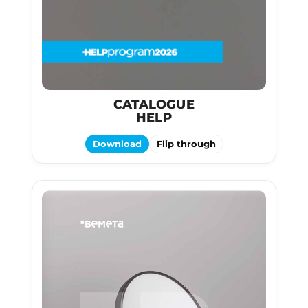
CATALOGUE
HELP
Download
Flip through