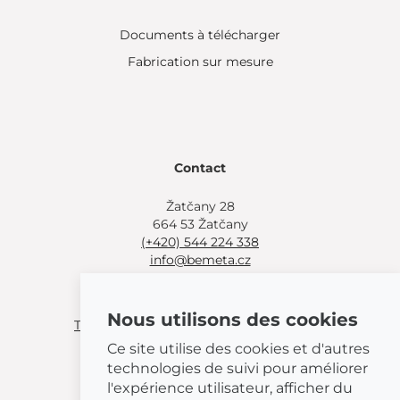
Documents à télécharger
Fabrication sur mesure
Contact
Žatčany 28
664 53 Žatčany
(+420) 544 224 338
info@bemeta.cz
Autres options d'achat :
Nous utilisons des cookies
Trouver un revendeur près de chez vous
.
Ou appeler
(+420) 544 224 338
.
Ce site utilise des cookies et d'autres
technologies de suivi pour améliorer
l'expérience utilisateur, afficher du