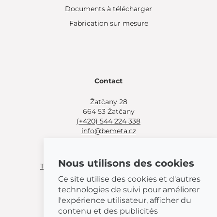
Documents à télécharger
Fabrication sur mesure
Contact
Žatčany 28
664 53 Žatčany
(+420) 544 224 338
info@bemeta.cz
Autres options d'achat :
Nous utilisons des cookies
Trouver un revendeur près de chez vous
.
Ou appeler
(+420) 544 224 338
.
Ce site utilise des cookies et d'autres
technologies de suivi pour améliorer
l'expérience utilisateur, afficher du
contenu et des publicités