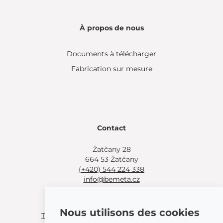
À propos de nous
Documents à télécharger
Fabrication sur mesure
Contact
Žatčany 28
664 53 Žatčany
(+420) 544 224 338
info@bemeta.cz
Autres options d'achat :
Nous utilisons des cookies
Trouver un revendeur près de chez vous
.