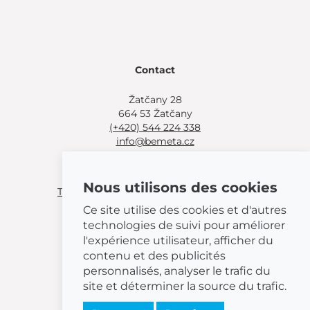
Contact
Žatčany 28
664 53 Žatčany
(+420) 544 224 338
info@bemeta.cz
Autres options d'achat :
Nous utilisons des cookies
Trouver un revendeur près de chez vous
.
Ou appeler
(+420) 544 224 338
.
Ce site utilise des cookies et d'autres
technologies de suivi pour améliorer
l'expérience utilisateur, afficher du
contenu et des publicités
personnalisés, analyser le trafic du
© 2026 BEMETA
site et déterminer la source du trafic.