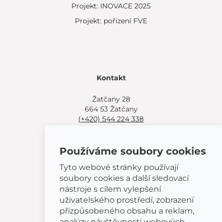
Projekt: INOVACE 2025
Projekt: pořízení FVE
Kontakt
Žatčany 28
664 53 Žatčany
(+420) 544 224 338
info@bemeta.cz
Používáme soubory cookies
Další možnosti nákupu:
Najděte si prodejce poblíž.
Tyto webové stránky používají
Nebo volejte
(+420) 544 224 338
.
soubory cookies a další sledovací
nástroje s cílem vylepšení
uživatelského prostředí, zobrazení
přizpůsobeného obsahu a reklam,
analýzy návštěvnosti webových