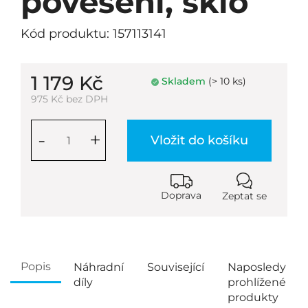
pověšení, sklo
Kód produktu: 157113141
1 179 Kč
Skladem
(> 10 ks)
975 Kč bez DPH
-
+
Vložit do košíku
Doprava
Zeptat se
Popis
Náhradní
Související
Naposledy
díly
prohlížené
produkty