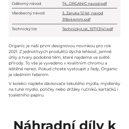
Odborný návod
74_ORGANIC navod.pdf
Všeobecný návod
3_Zaruka 12 let, navod
318x44mm.pdf
Technický list
TechnickyList_157113141.pdf
Organic je naší první designovou novinkou pro rok
2021. Z jednotlivých produktů dýchá lehkost, jemné
úhly a tvary podobné těm, které najdeme ve světě
přírody. To vše je vyvedeno v kvalitním chromu a
leštěné nerezi. Pokud chcete vystoupit z řady, Organic
je ideálním řešením.
V kolekci najdete dávkovače tekutého mýdla, mýdlenky
na tuhé mýdlo, poličky nebo držáky ručníků, kartáčků i
toaletního papíru.
Náhradní díly k