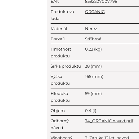
EAN
8592207007798
Produktová
ORGANIC
řada
Materiál
Nerez
Barva 1
Stříbrná
Hmotnost
0.23
(kg)
produktu
Šířka produktu
38
(mm)
Výška
165
(mm)
produktu
Hloubka
59
(mm)
produktu
Objem
0.4
(l)
Odborný
74_ORGANIC navod.pdf
návod
Všeobecný
3_Zaruka 12 let, navod