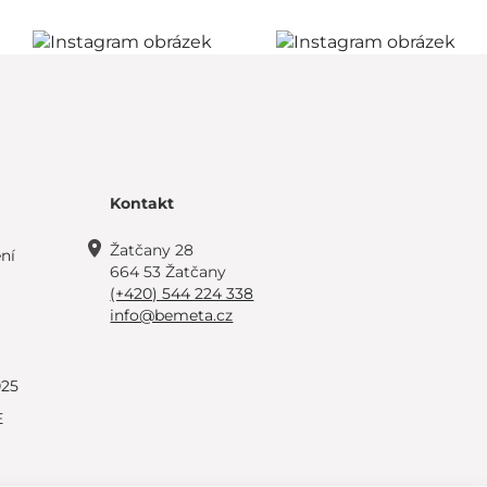
Kontakt
Žatčany 28
ní
664 53 Žatčany
(+420) 544 224 338
info@bemeta.cz
025
E