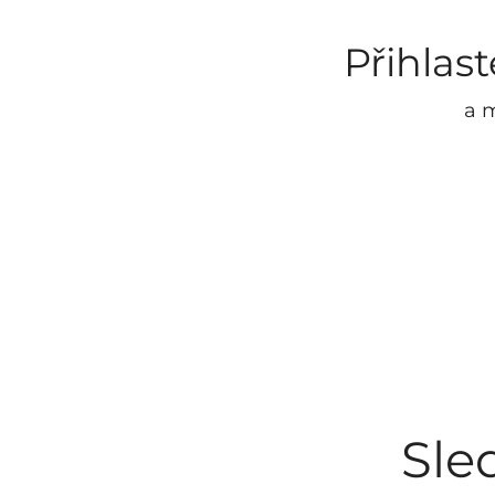
Přihlas
a m
Sle