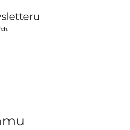
sletteru
ích.
ramu