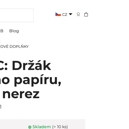
CZ
2B
Blog
OVÉ DOPLŇKY
: Držák
ho papíru,
 nerez
1
Skladem
(> 10 ks)