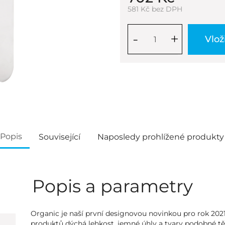
581 Kč bez DPH
-
+
Vlož
Popis
Související
Naposledy prohlížené produkty
Popis a parametry
Organic je naší první designovou novinkou pro rok 2021
produktů dýchá lehkost, jemné úhly a tvary podobné tě