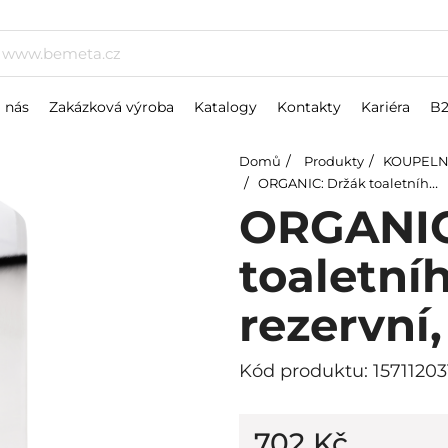
 nás
Zakázková výroba
Katalogy
Kontakty
Kariéra
B
Domů
Produkty
KOUPELN
ORGANIC: Držák toaletního papíru, rezervní, nerez
ORGANIC
toaletní
rezervní,
Kód produktu: 15711203
702 Kč