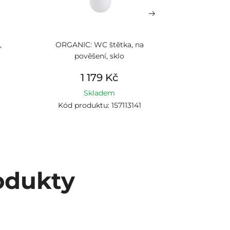
,
ORGANIC: WC štětka, na
ORGANIC:
pověšení, sklo
380 
1 179 Kč
1
Skladem
1
Kód produktu: 157113141
Kód prod
odukty