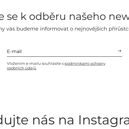
te se k odběru našeho new
y vás budeme informovat o nejnovějších přírůstc
Vložením e-mailu souhlasíte s
podmínkami ochrany
osobních údajů
dujte nás na Instag