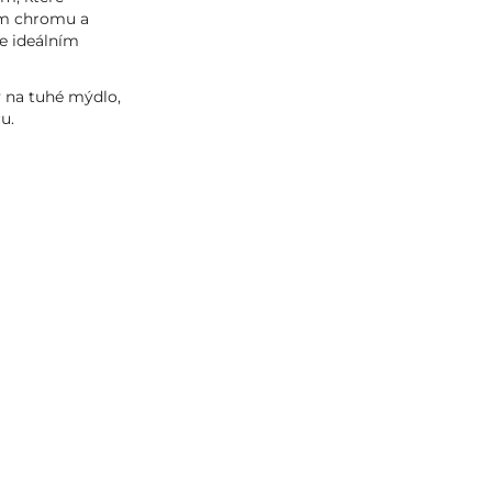
ním chromu a
je ideálním
 na tuhé mýdlo,
u.