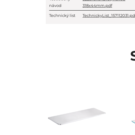
návod
318x44mm.pdf
Technický list
TechnickyList_157112031.pd