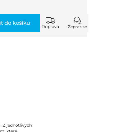
it do košíku
Doprava
Zeptat se
. Z jednotlivých
m, které