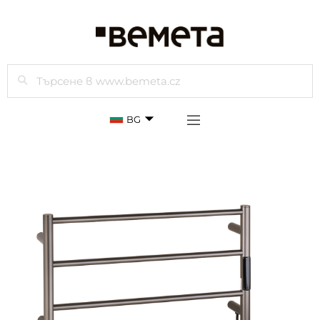
Търси
BG