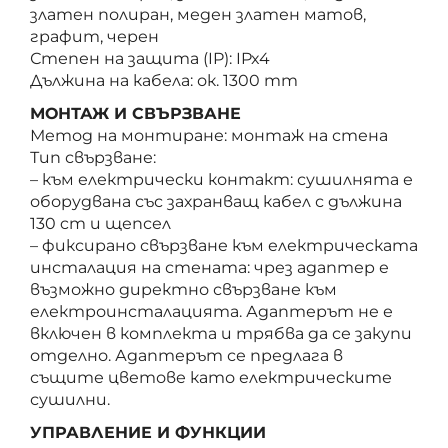
златен полиран, меден златен матов,
графит, черен
Степен на защита (IP): IPx4
Дължина на кабела: ок. 1300 mm
МОНТАЖ И СВЪРЗВАНЕ
Метод на монтиране: монтаж на стена
Тип свързване:
– към електрически контакт: сушилнята е
оборудвана със захранващ кабел с дължина
130 cm и щепсел
– фиксирано свързване към електрическата
инсталация на стената: чрез адаптер е
възможно директно свързване към
електроинсталацията. Адаптерът не е
включен в комплекта и трябва да се закупи
отделно. Адаптерът се предлага в
същите цветове като електрическите
сушилни.
УПРАВЛЕНИЕ И ФУНКЦИИ