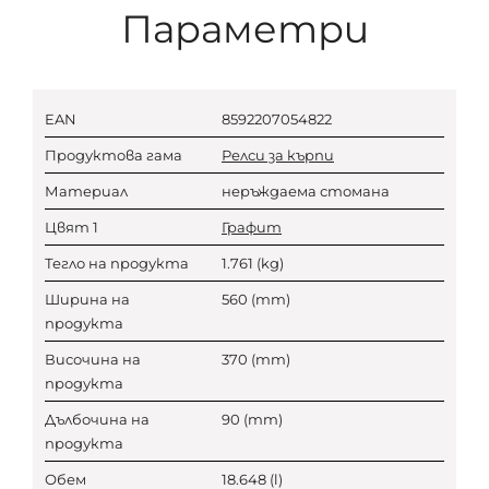
Параметри
EAN
8592207054822
Продуктова гама
Релси за кърпи
Материал
неръждаема стомана
Цвят 1
Графит
Тегло на продукта
1.761
(kg)
Ширина на
560
(mm)
продукта
Височина на
370
(mm)
продукта
Дълбочина на
90
(mm)
продукта
Обем
18.648
(l)