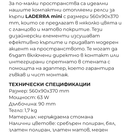
За по-малки пространства са идеални
нашите компактни отопляеми релси за
кърпи
LADERRA mini
с размери 560x90x370
mm, които се предлагат в няколко цвята и
с гланцово и матово покритие. Тези
дизайнерски елементи изсушават
ефективно кърпите и придават модерен
акцент на пространството. Те могат да
бъдат включени директно в контакт или
интегрирани спретнато в стената с
помощта на адаптер, което гарантира
гъвкав и чист монтаж.
ТЕХНИЧЕСКИ СПЕЦИФИКАЦИИ
Размер: 560x90x370 mm
Мощност: 63 W
Дълбочина: 90 mm
Тегло: 1,7 kg
Материал: неръждаема стомана
Налични цветове: сребърен полиран, бял,
златен полиран, златен матов, меден