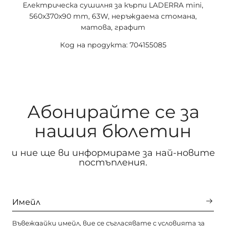
Електрическа сушилня за кърпи LADERRA mini,
560x370x90 mm, 63W, неръждаема стомана,
матова, графит
Код на продукта: 704155085
Абонирайте се за
нашия бюлетин
и ние ще ви информираме за най-новите
постъпления.
Въвеждайки имейл, вие се съгласявате с
условията за