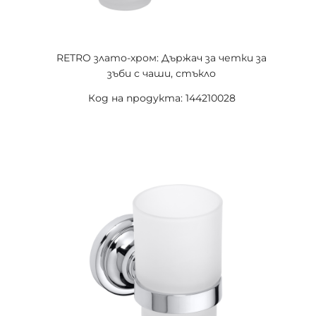
RETRO злато-хром: Държач за четки за
зъби с чаши, стъкло
Код на продукта: 144210028