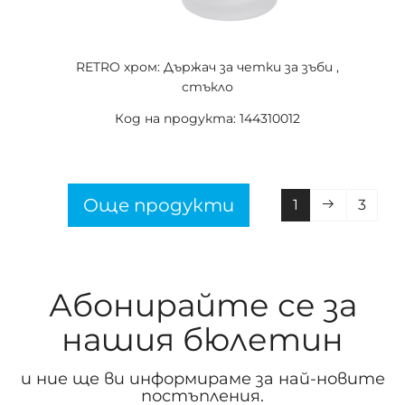
RETRO хром: Държач за четки за зъби ,
стъкло
Код на продукта: 144310012
Още продукти
1
3
Абонирайте се за
нашия бюлетин
и ние ще ви информираме за най-новите
постъпления.