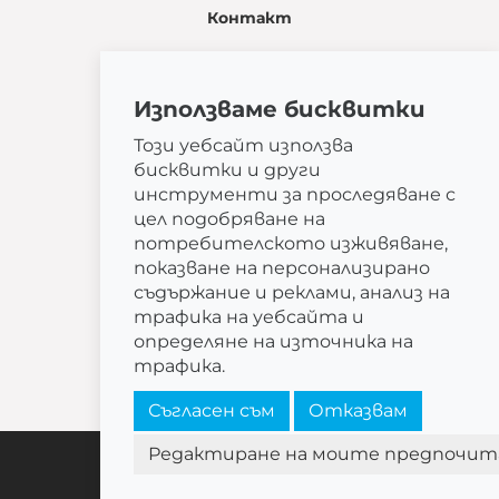
Контакт
Žatčany 28
664 53 Žatčany
Използваме бисквитки
(+420) 544 224 338
info@bemeta.cz
Този уебсайт използва
бисквитки и други
Допълнителни опции за покупка:
инструменти за проследяване с
Намерете дилър близо до вас
.
цел подобряване на
Или се обадете
(+359)0892 237 081
.
потребителското изживяване,
показване на персонализирано
съдържание и реклами, анализ на
трафика на уебсайта и
определяне на източника на
© 2026 BEMETA
трафика.
Съгласен съм
Отказвам
Редактиране на моите предпочит
Настройки на бисквитките