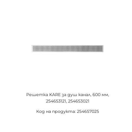
Решетка KARE за душ канал, 600 мм,
254653121, 254653021
Код на продукта: 254657025