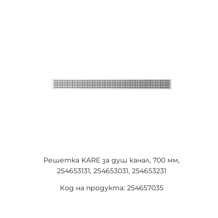
Решетка KARE за душ канал, 700 мм,
254653131, 254653031, 254653231
Код на продукта: 254657035