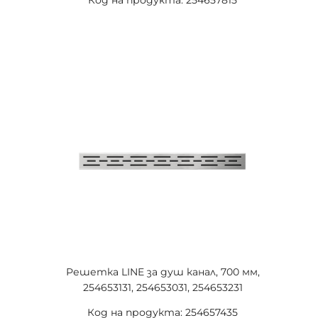
Код на продукта: 254657815
Решетка LINE за душ канал, 700 мм,
254653131, 254653031, 254653231
Код на продукта: 254657435