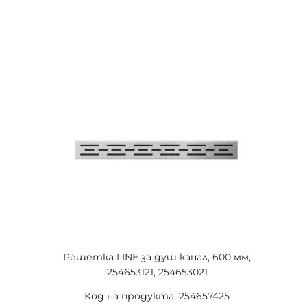
Решетка LINE за душ канал, 600 мм,
254653121, 254653021
Код на продукта: 254657425