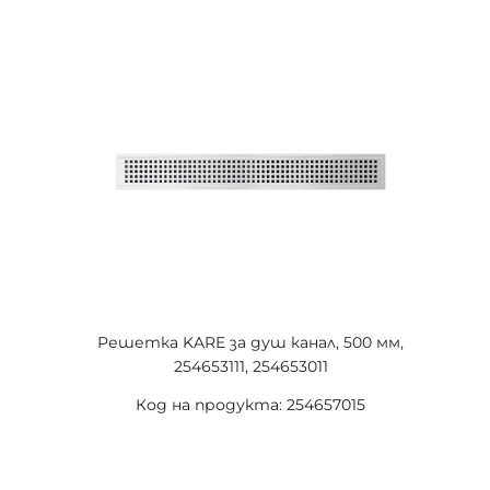
Решетка KARE за душ канал, 500 мм,
254653111, 254653011
Код на продукта: 254657015