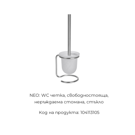
NEO: WC четка, свободностояща,
неръждаема стомана, стъкло
Код на продукта: 104113105