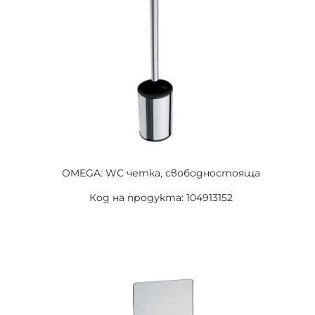
OMEGA: WC четка, свободностояща
Код на продукта: 104913152