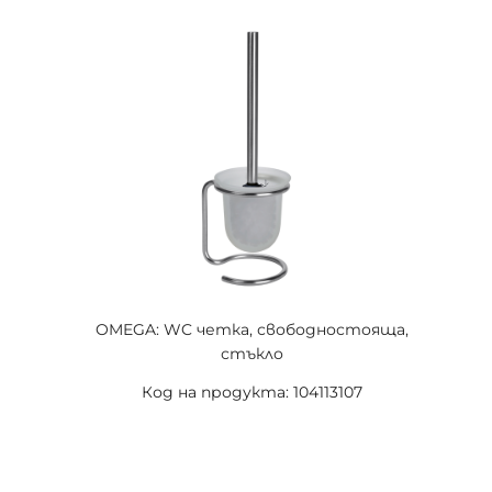
OMEGA: WC четка, свободностояща,
стъкло
Код на продукта: 104113107