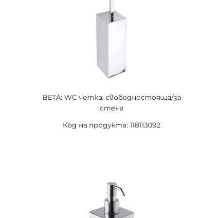
BETA: WC четка, свободностояща/за
стена
Код на продукта: 118113092