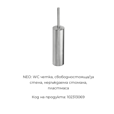
NEO: WC четка, свободностояща/за
стена, неръждаема стомана,
пластмаса
Код на продукта: 102313069