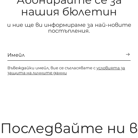
нашия бюлетин
и ние ще ви информираме за най-новите
постъпления.
Въвеждайки имейл, вие се съгласявате с
условията за
защита на личните данни
Последвайте ни в