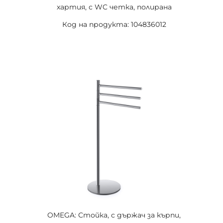
хартия, с WC четка, полирана
Код на продукта: 104836012
OMEGA: Стойка, с държач за кърпи,