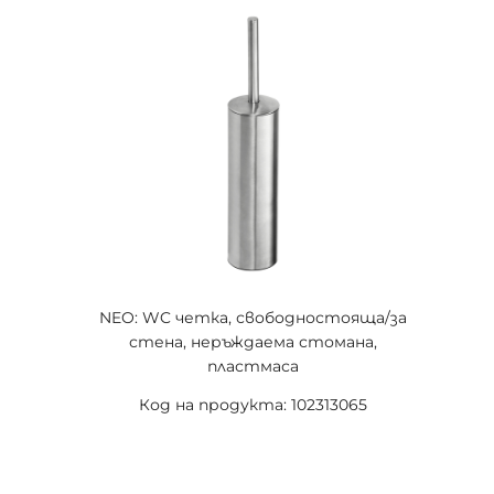
NEO: WC четка, свободностояща/за
стена, неръждаема стомана,
пластмаса
Код на продукта: 102313065