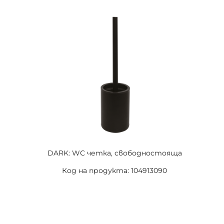
DARK: WC четка, свободностояща
Код на продукта: 104913090