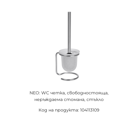
NEO: WC четка, свободностояща,
неръждаема стомана, стъкло
Код на продукта: 104113109