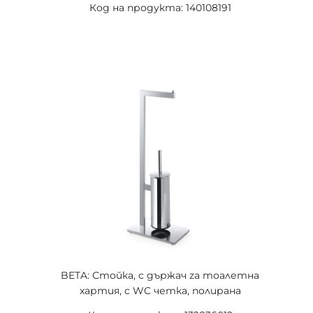
Код на продукта: 140108191
BETA: Стойка, с държач za тоалетна
хартия, с WC четка, полирана