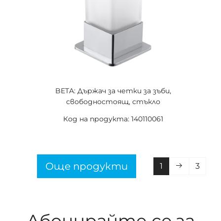
BETA: Държач за четки за зъби,
свободностоящ, стъкло
Код на продукта: 140110061
Още продукти
1
3
Абонирайте се за