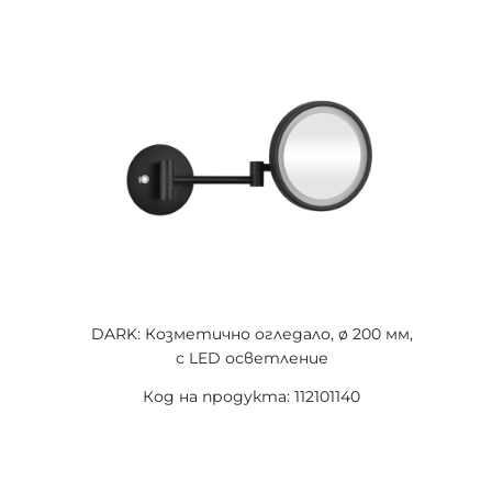
DARK: Козметично огледало, ø 200 мм,
с LED осветление
Код на продукта: 112101140