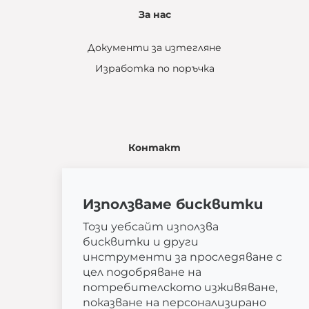
За нас
Документи за изтегляне
Изработка по поръчка
Контакт
Žatčany 28
664 53 Žatčany
Използваме бисквитки
(+420) 544 224 338
info@bemeta.cz
Този уебсайт използва
бисквитки и други
Допълнителни опции за покупка:
инструменти за проследяване с
Намерете дилър близо до вас
.
цел подобряване на
Или се обадете
(+359)0892 237 081
.
потребителското изживяване,
показване на персонализирано