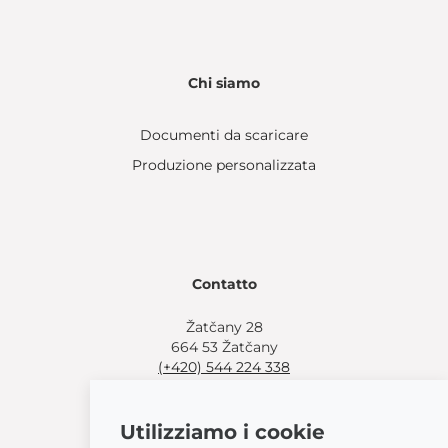
Chi siamo
Documenti da scaricare
Produzione personalizzata
Contatto
Žatčany 28
664 53 Žatčany
(+420) 544 224 338
info@bemeta.cz
Utilizziamo i cookie
Altre opzioni di acquisto: