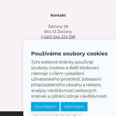
Kontakt
Žatčany 28
664 53 Žatčany
(+420) 544 224 338
info@bemeta.cz
Používáme soubory cookies
Další možnosti nákupu:
Najděte si prodejce poblíž.
Tyto webové stránky používají
Nebo volejte
(+420) 544 224 338
.
soubory cookies a další sledovací
nástroje s cílem vylepšení
uživatelského prostředí, zobrazení
přizpůsobeného obsahu a reklam,
analýzy návštěvnosti webových
© 2026 BEMETA
stránek a zjištění zdroje návštěvnosti.
Souhlasím
Odmítám