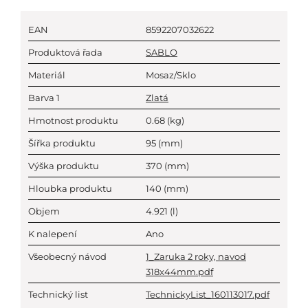
EAN
8592207032622
Produktová řada
SABLO
Materiál
Mosaz/Sklo
Barva 1
Zlatá
Hmotnost produktu
0.68
(kg)
Šířka produktu
95
(mm)
Výška produktu
370
(mm)
Hloubka produktu
140
(mm)
Objem
4.921
(l)
K nalepení
Ano
Všeobecný návod
1_Zaruka 2 roky, navod
318x44mm.pdf
Technický list
TechnickyList_160113017.pdf