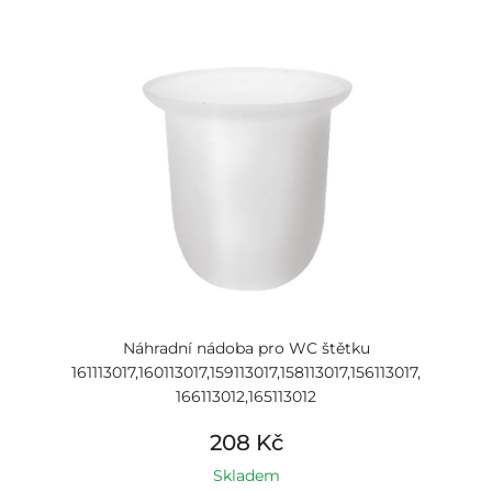
Náhradní nádoba pro WC štětku
161113017,160113017,159113017,158113017,156113017,
166113012,165113012
208 Kč
Skladem