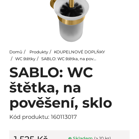
Domů
Produkty
KOUPELNOVÉ DOPLŇKY
WC štětky
SABLO: WC štětka, na pověšení, sklo
SABLO: WC
štětka, na
pověšení, sklo
Kód produktu: 160113017
Skladem
(> 10 ks)