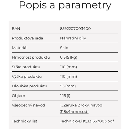
Popis a parametry
EAN
8592207003400
Produktová řada
Náhradní díly
Materiál
Sklo
Hmotnost produktu
0.315
(kg)
Šířka produktu
110
(mm)
Výška produktu
110
(mm)
Hloubka produktu
95
(mm)
Objem
1.15
(l)
Všeobecný návod
1_Zaruka 2 roky, navod
318x44mm.pdf
Technický list
TechnickyList_131567003.pdf