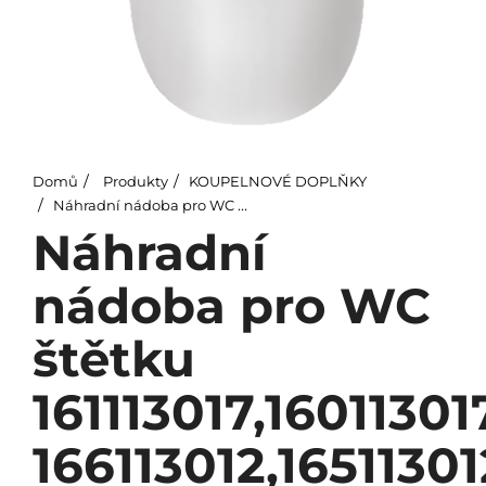
Domů
Produkty
KOUPELNOVÉ DOPLŇKY
Náhradní nádoba pro WC štětku 161113017,160113017,159113017,158113017,156113017, 166113012,165113012
Náhradní
nádoba pro WC
štětku
161113017,16011301
166113012,16511301