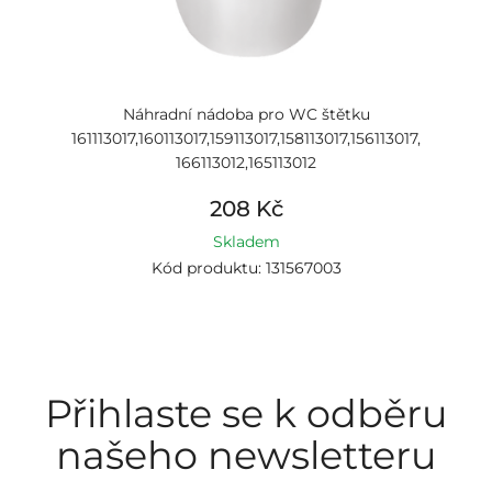
Náhradní nádoba pro WC štětku
161113017,160113017,159113017,158113017,156113017,
166113012,165113012
208 Kč
Skladem
Kód produktu: 131567003
Přihlaste se k odběru
našeho newsletteru