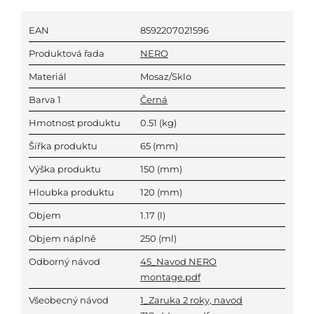
EAN
8592207021596
Produktová řada
NERO
Materiál
Mosaz/Sklo
Barva 1
Černá
Hmotnost produktu
0.51
(kg)
Šířka produktu
65
(mm)
Výška produktu
150
(mm)
Hloubka produktu
120
(mm)
Objem
1.17
(l)
Objem náplně
250
(ml)
Odborný návod
45_Navod NERO
montage.pdf
Všeobecný návod
1_Zaruka 2 roky, navod