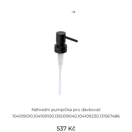
Náhradní pumpička pro dávkovač
104109010,104109100,135009040,104109230,131567486
537 Kč