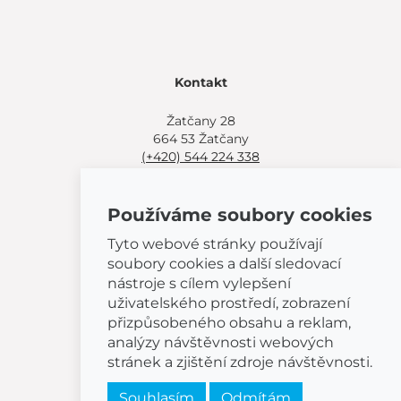
Kontakt
Žatčany 28
664 53 Žatčany
(+420) 544 224 338
info@bemeta.cz
Používáme soubory cookies
Další možnosti nákupu:
Najděte si prodejce poblíž.
Tyto webové stránky používají
Nebo volejte
(+420) 544 224 338
.
soubory cookies a další sledovací
nástroje s cílem vylepšení
uživatelského prostředí, zobrazení
přizpůsobeného obsahu a reklam,
analýzy návštěvnosti webových
© 2026 BEMETA
stránek a zjištění zdroje návštěvnosti.
Souhlasím
Odmítám