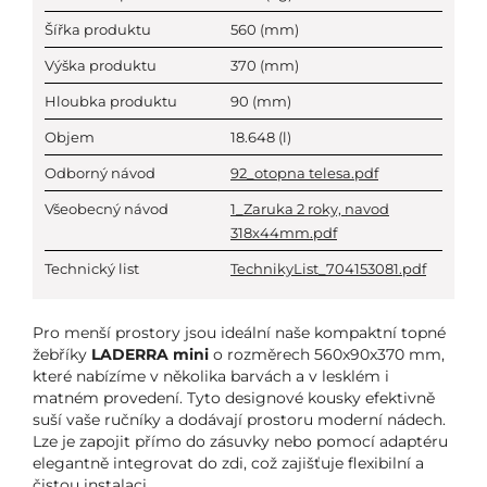
Šířka produktu
560
(mm)
Výška produktu
370
(mm)
Hloubka produktu
90
(mm)
Objem
18.648
(l)
Odborný návod
92_otopna telesa.pdf
Všeobecný návod
1_Zaruka 2 roky, navod
318x44mm.pdf
Technický list
TechnikyList_704153081.pdf
Pro menší prostory jsou ideální naše kompaktní topné
žebříky
LADERRA mini
o rozměrech 560x90x370 mm,
které nabízíme v několika barvách a v lesklém i
matném provedení. Tyto designové kousky efektivně
suší vaše ručníky a dodávají prostoru moderní nádech.
Lze je zapojit přímo do zásuvky nebo pomocí adaptéru
elegantně integrovat do zdi, což zajišťuje flexibilní a
čistou instalaci.