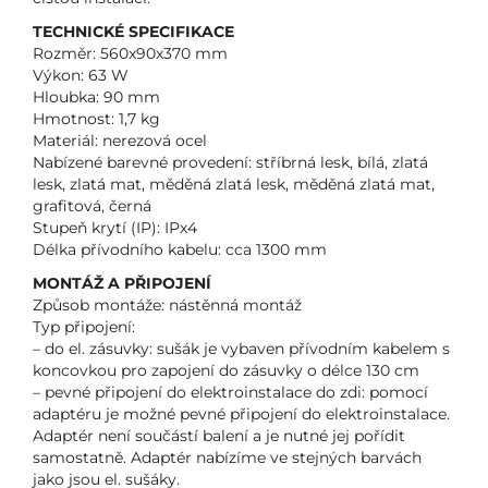
TECHNICKÉ SPECIFIKACE
Rozměr: 560x90x370 mm
Výkon: 63 W
Hloubka: 90 mm
Hmotnost: 1,7 kg
Materiál: nerezová ocel
Nabízené barevné provedení: stříbrná lesk, bílá, zlatá
lesk, zlatá mat, měděná zlatá lesk, měděná zlatá mat,
grafitová, černá
Stupeň krytí (IP): IPx4
Délka přívodního kabelu: cca 1300 mm
MONTÁŽ A PŘIPOJENÍ
Způsob montáže: nástěnná montáž
Typ připojení:
– do el. zásuvky: sušák je vybaven přívodním kabelem s
koncovkou pro zapojení do zásuvky o délce 130 cm
– pevné připojení do elektroinstalace do zdi: pomocí
adaptéru je možné pevné připojení do elektroinstalace.
Adaptér není součástí balení a je nutné jej pořídit
samostatně. Adaptér nabízíme ve stejných barvách
jako jsou el. sušáky.