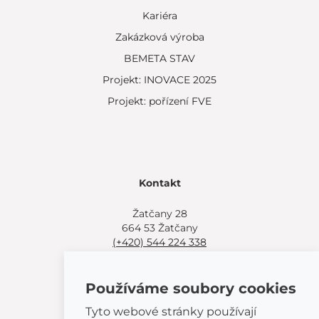
Kariéra
Zakázková výroba
BEMETA STAV
Projekt: INOVACE 2025
Projekt: pořízení FVE
Kontakt
Žatčany 28
664 53 Žatčany
(+420) 544 224 338
info@bemeta.cz
Používáme soubory cookies
Další možnosti nákupu:
Najděte si prodejce poblíž.
Tyto webové stránky používají