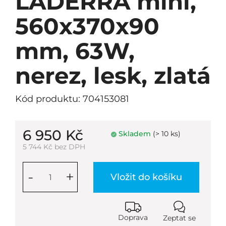
LADERRA mini,
560x370x90
mm, 63W,
nerez, lesk, zlatá
Kód produktu: 704153081
6 950 Kč
Skladem
(> 10 ks)
5 744 Kč bez DPH
-
+
Vložit do košíku
Doprava
Zeptat se