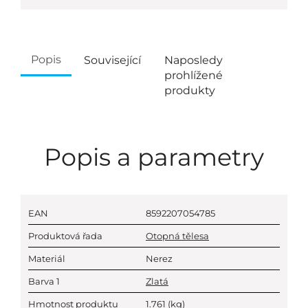
Popis
Související
Naposledy
prohlížené
produkty
Popis a parametry
EAN
8592207054785
Produktová řada
Otopná tělesa
Materiál
Nerez
Barva 1
Zlatá
Hmotnost produktu
1.761
(kg)