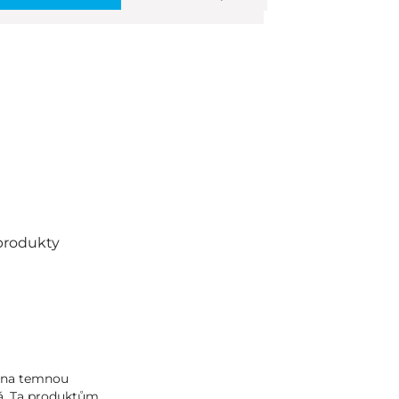
produkty
 na temnou
ná. Ta produktům