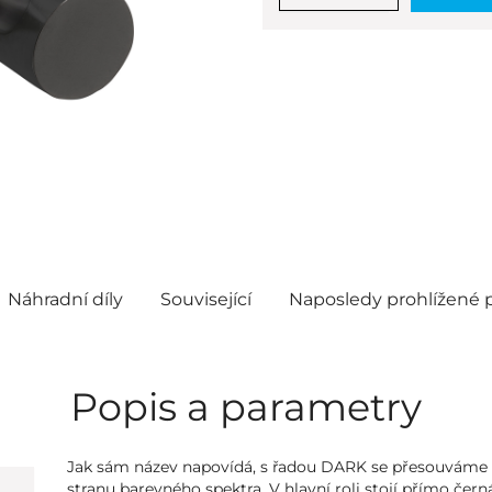
Náhradní díly
Související
Naposledy prohlížené 
Popis a parametry
Jak sám název napovídá, s řadou DARK se přesouváme
stranu barevného spektra. V hlavní roli stojí přímo čer