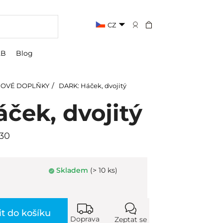
CZ
2B
Blog
OVÉ DOPLŇKY
DARK: Háček, dvojitý
ček, dvojitý
030
Skladem
(> 10 ks)
it do košíku
Doprava
Zeptat se