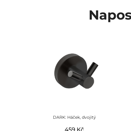
Napos
DARK: Háček, dvojitý
459 Kč