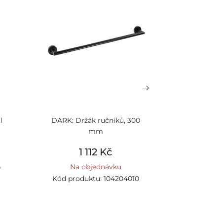
l
DARK: Držák ručníků, 300
DARK: Dáv
mm
1 112 Kč
1
Na objednávku
0
Kód produktu: 104204010
Kód prod