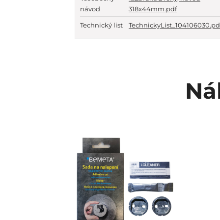
návod
318x44mm.pdf
Technický list
TechnickyList_104106030.pd
Ná