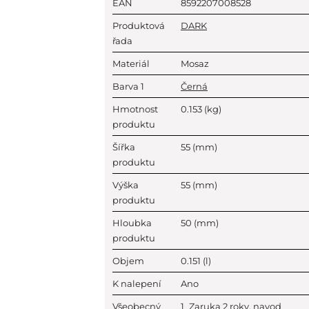
EAN
8592207008528
Produktová
DARK
řada
Materiál
Mosaz
Barva 1
Černá
Hmotnost
0.153
(kg)
produktu
Šířka
55
(mm)
produktu
Výška
55
(mm)
produktu
Hloubka
50
(mm)
produktu
Objem
0.151
(l)
K nalepení
Ano
Všeobecný
1_Zaruka 2 roky, navod