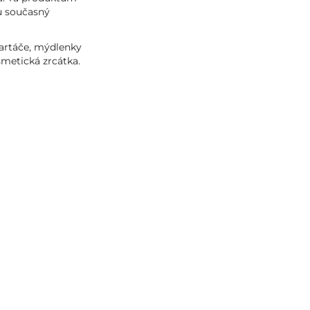
u současný
 kartáče, mýdlenky
metická zrcátka.