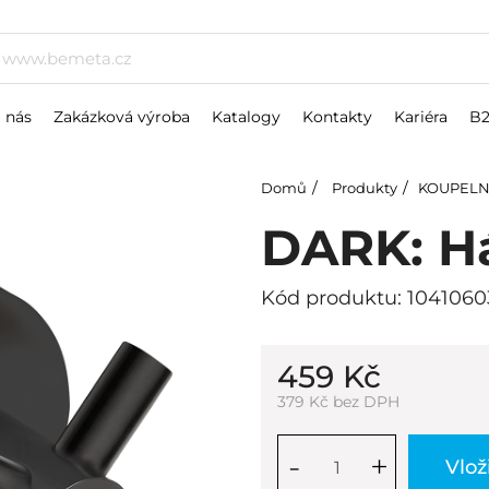
 nás
Zakázková výroba
Katalogy
Kontakty
Kariéra
B
Domů
Produkty
KOUPELN
DARK: Há
Kód produktu: 104106
459 Kč
379 Kč bez DPH
-
+
Vlož