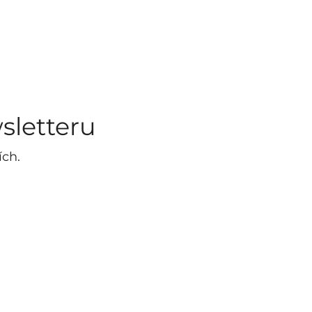
sletteru
ích.