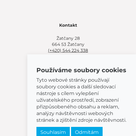
Kontakt
Žatčany 28
664 53 Žatčany
(+420) 544 224 338
info@bemeta.cz
Používáme soubory cookies
Další možnosti nákupu:
Najděte si prodejce poblíž.
Tyto webové stránky používají
Nebo volejte
(+420) 544 224 338
.
soubory cookies a další sledovací
nástroje s cílem vylepšení
uživatelského prostředí, zobrazení
přizpůsobeného obsahu a reklam,
analýzy návštěvnosti webových
© 2026 BEMETA
stránek a zjištění zdroje návštěvnosti.
Souhlasím
Odmítám