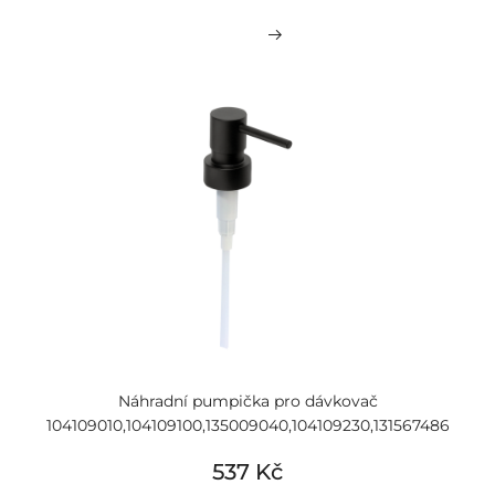
Náhradní pumpička pro dávkovač
104109010,104109100,135009040,104109230,131567486
537 Kč