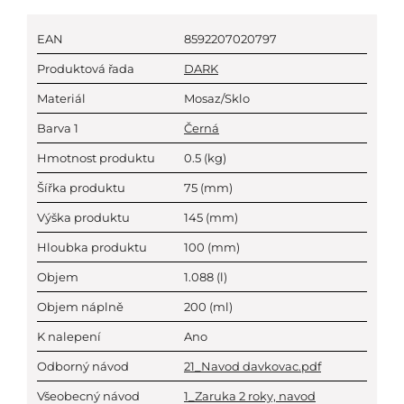
EAN
8592207020797
Produktová řada
DARK
Materiál
Mosaz/Sklo
Barva 1
Černá
Hmotnost produktu
0.5
(kg)
Šířka produktu
75
(mm)
Výška produktu
145
(mm)
Hloubka produktu
100
(mm)
Objem
1.088
(l)
Objem náplně
200
(ml)
K nalepení
Ano
Odborný návod
21_Navod davkovac.pdf
Všeobecný návod
1_Zaruka 2 roky, navod