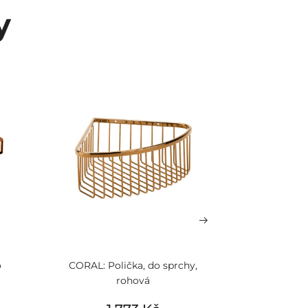
y
o
CORAL: Polička, do sprchy,
CORAL:
rohová
posta