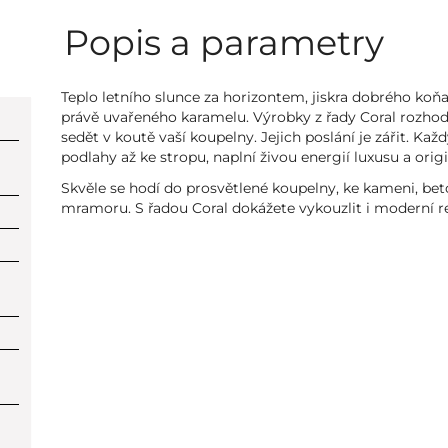
Popis a parametry
Teplo letního slunce za horizontem, jiskra dobrého koň
právě uvařeného karamelu. Výrobky z řady Coral rozh
sedět v koutě vaší koupelny. Jejich poslání je zářit. Kaž
podlahy až ke stropu, naplní živou energií luxusu a origi
Skvěle se hodí do prosvětlené koupelny, ke kameni, be
mramoru. S řadou Coral dokážete vykouzlit i moderní r