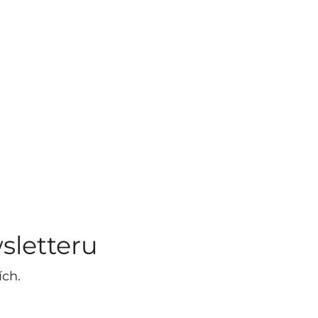
sletteru
ích.