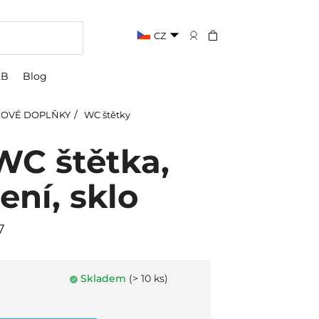
CZ
2B
Blog
OVÉ DOPLŇKY
WC štětky
WC štětka,
ení, sklo
7
Skladem
(> 10 ks)