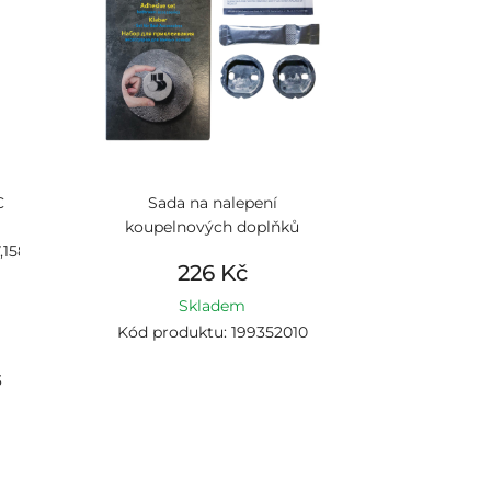
C
Sada na nalepení
koupelnových doplňků
,158113017,156113017,
226 Kč
Skladem
Kód produktu: 199352010
3