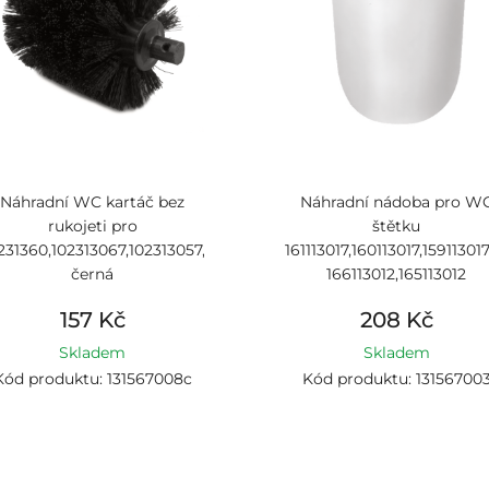
Náhradní WC kartáč bez
Náhradní nádoba pro W
rukojeti pro
štětku
231360,102313067,102313057,104113017,104113107,
161113017,160113017,159113017
černá
166113012,165113012
157 Kč
208 Kč
Skladem
Skladem
Kód produktu: 131567008c
Kód produktu: 13156700