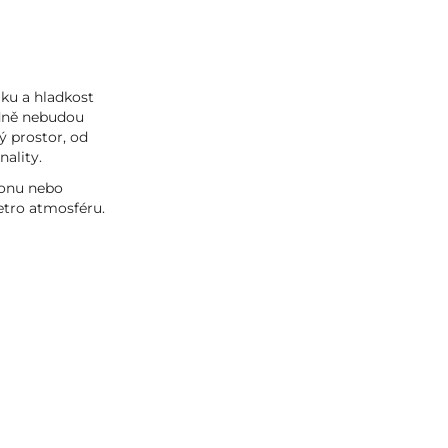
aku a hladkost
odně nebudou
dý prostor, od
nality.
tonu nebo
etro atmosféru.