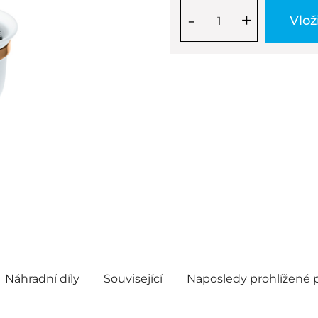
-
+
Vlož
Náhradní díly
Související
Naposledy prohlížené 