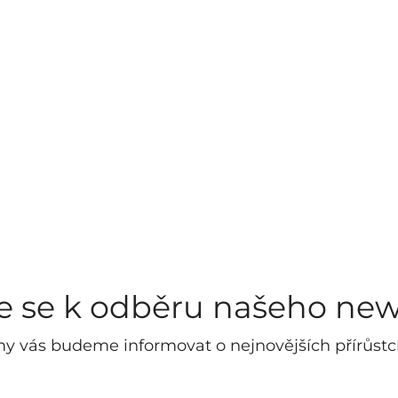
te se k odběru našeho new
y vás budeme informovat o nejnovějších přírůstc