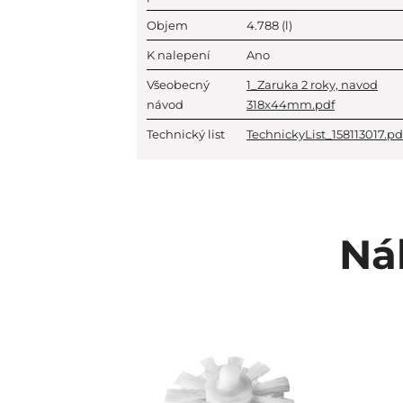
Objem
4.788
(l)
K nalepení
Ano
Všeobecný
1_Zaruka 2 roky, navod
návod
318x44mm.pdf
Technický list
TechnickyList_158113017.pd
Ná