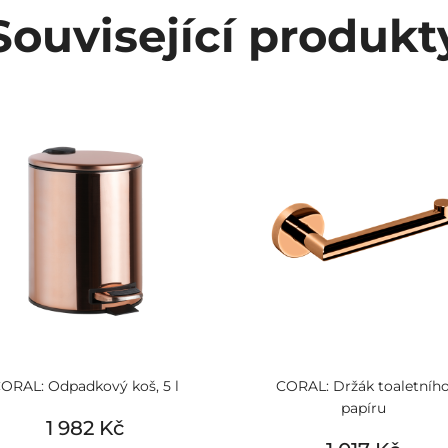
Související produkt
ORAL: Odpadkový koš, 5 l
CORAL: Držák toaletníh
papíru
1 982 Kč