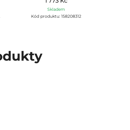
1 773 Kč
2
Skladem
2
Kód produktu: 158208312
Kód prod
odukty