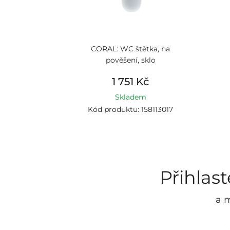
CORAL: WC štětka, na
pověšení, sklo
1 751 Kč
Skladem
Kód produktu: 158113017
Přihlas
a m