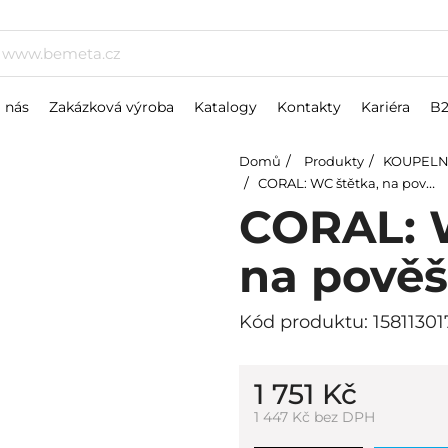
 nás
Zakázková výroba
Katalogy
Kontakty
Kariéra
B
Domů
Produkty
KOUPELN
CORAL: WC štětka, na pověšení, sklo
CORAL: 
na pověš
Kód produktu: 15811301
1 751 Kč
1 447 Kč bez DPH