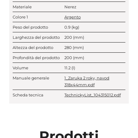
Materiale
Nerez
Colore 1
Argento
Peso del prodotto
0.9
(kg)
Larghezza del prodotto
200
(mm)
Altezza del prodotto
280
(mm)
Profondità del prodotto
200
(mm)
Volume
11.2
(l)
Manuale generale
1_Zaruka 2 roky, navod
318x44mm.pdf
Scheda tecnica
TechnickyList_104315012.pdf
Prodotti