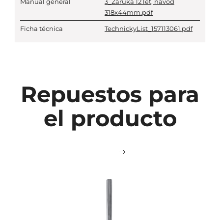
Manual general
3_Zaruka 12 let, navod
318x44mm.pdf
Ficha técnica
TechnickyList_157113061.pdf
Repuestos para
el producto