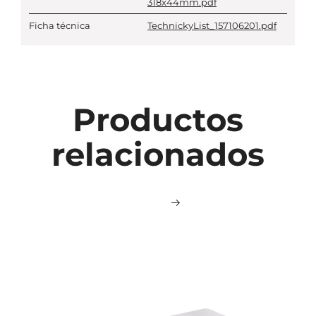
318x44mm.pdf
Ficha técnica
TechnickyList_157106201.pdf
Productos
relacionados