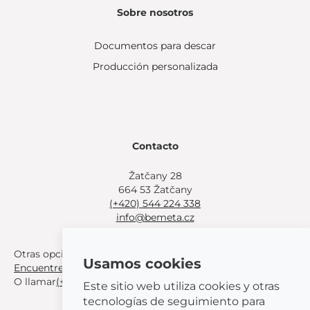
Sobre nosotros
Documentos para descar
Producción personalizada
Contacto
Žatčany 28
664 53 Žatčany
(+420) 544 224 338
info@bemeta.cz
Otras opciones de compra:
Usamos cookies
Encuentre un distribuidor cerca de usted
.
O llamar
(+420) 544 224 338
.
Este sitio web utiliza cookies y otras
tecnologías de seguimiento para