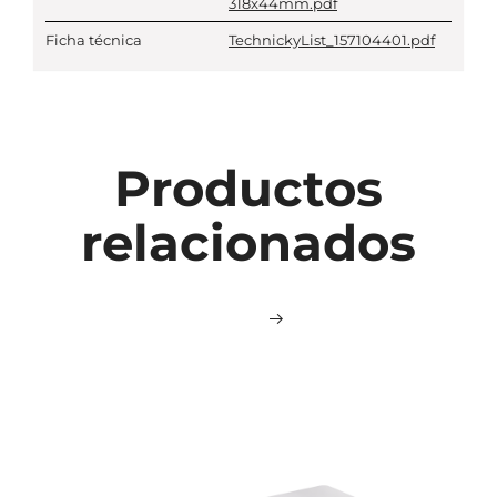
318x44mm.pdf
Ficha técnica
TechnickyList_157104401.pdf
Productos
relacionados