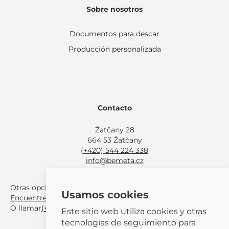
Sobre nosotros
Documentos para descar
Producción personalizada
Contacto
Žatčany 28
664 53 Žatčany
(+420) 544 224 338
info@bemeta.cz
Otras opciones de compra:
Usamos cookies
Encuentre un distribuidor cerca de usted
.
O llamar
(+420) 544 224 338
.
Este sitio web utiliza cookies y otras
tecnologías de seguimiento para