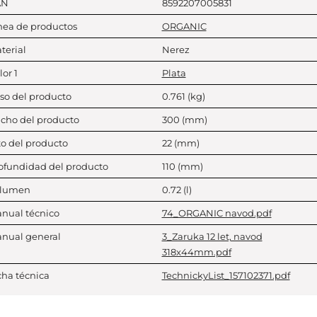
AN
8592207005831
nea de productos
ORGANIC
terial
Nerez
lor 1
Plata
so del producto
0.761
(kg)
cho del producto
300
(mm)
to del producto
22
(mm)
ofundidad del producto
110
(mm)
lumen
0.72
(l)
nual técnico
74_ORGANIC navod.pdf
nual general
3_Zaruka 12 let, navod
318x44mm.pdf
cha técnica
TechnickyList_157102371.pdf