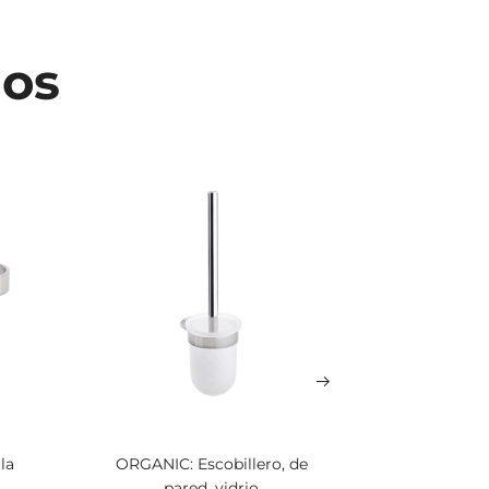
dos
la
ORGANIC: Escobillero, de
ORGANIC: 
pared, vidrio