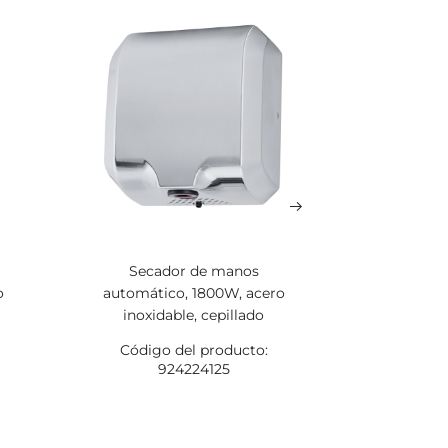
Secador de manos
Dispensad
o
automático, 1800W, acero
papel,
inoxidable, cepillado
inoxi
Código del producto:
Código
924224125
1