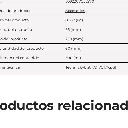
AN
8592207055270
nea de productos
Accesorios
so del producto
0.552
(kg)
cho del producto
95
(mm)
to del producto
250
(mm)
ofundidad del producto
60
(mm)
lumen del contenido
500
(ml)
cha técnica
TechnickyList_79170177.pdf
oductos relaciona