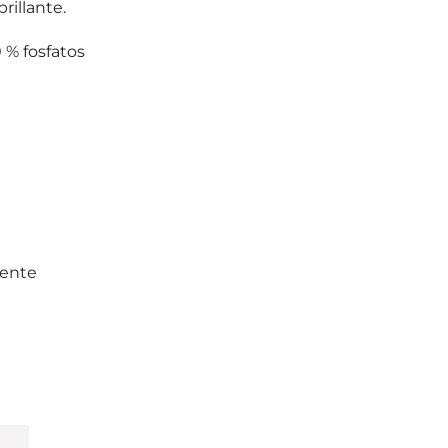
brillante.
 % fosfatos
mente