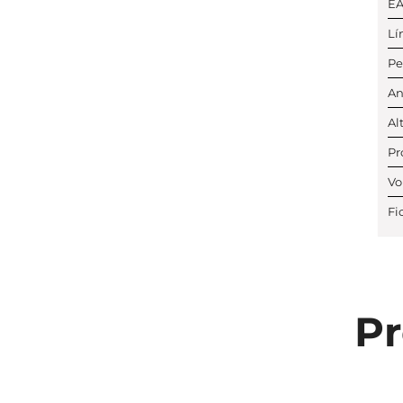
E
Lí
Pe
An
Al
Pr
Vo
Fi
Pr