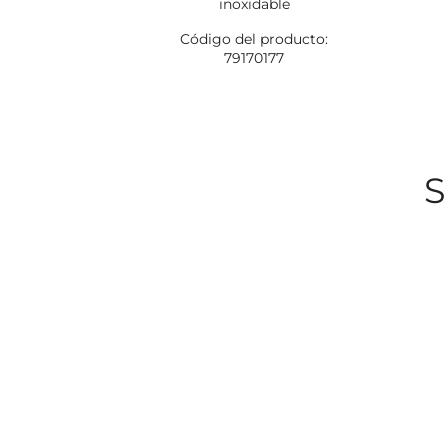
inoxidable
Código del producto:
79170177
S