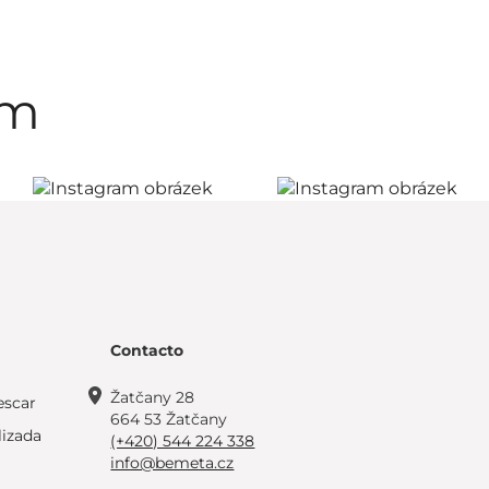
am
Contacto
Žatčany 28
escar
664 53 Žatčany
lizada
(+420) 544 224 338
info@bemeta.cz