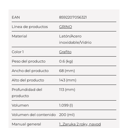
EAN
8592207056321
Línea de productos
GRINO
Material
Latón/Acero
inoxidable/Vidrio
Color 1
Grafito
Peso del producto
0.6
(kg)
Ancho del producto
68
(mm)
Alto del producto
143
(mm)
Profundidad del
113
(mm)
producto
Volumen
1.099
(l)
Volumen del contenido
200
(ml)
Manual general
1_Zaruka 2 roky, navod