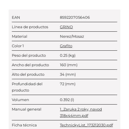
EAN
8592207056406
Línea de productos
GRINO
Material
Nerez/Mosaz
Color 1
Grafito
Peso del producto
0.25
(kg)
Ancho del producto
160
(mm)
Alto del producto
34
(mm)
Profundidad del
72
(mm)
producto
Volumen
0.392
(l)
Manual general
1_Zaruka 2 roky, navod
318x44mm.pdf
Ficha técnica
TechnickyList_173212030.pdf