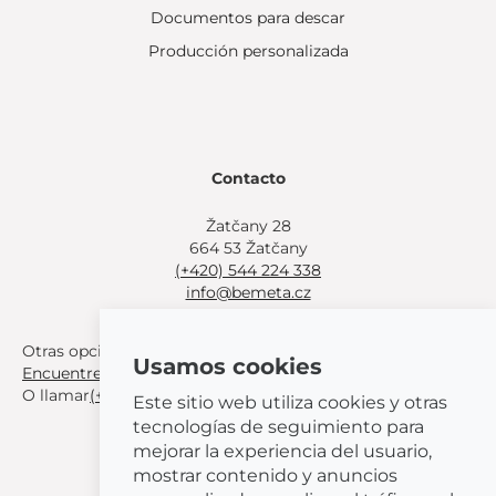
Documentos para descar
Producción personalizada
Contacto
Žatčany 28
664 53 Žatčany
(+420) 544 224 338
info@bemeta.cz
Otras opciones de compra:
Usamos cookies
Encuentre un distribuidor cerca de usted
.
O llamar
(+420) 544 224 338
.
Este sitio web utiliza cookies y otras
tecnologías de seguimiento para
mejorar la experiencia del usuario,
mostrar contenido y anuncios