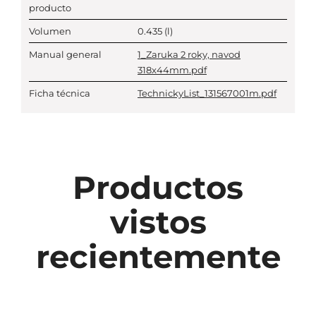
producto
Volumen
0.435
(l)
Manual general
1_Zaruka 2 roky, navod
318x44mm.pdf
Ficha técnica
TechnickyList_131567001m.pdf
Productos
vistos
recientemente