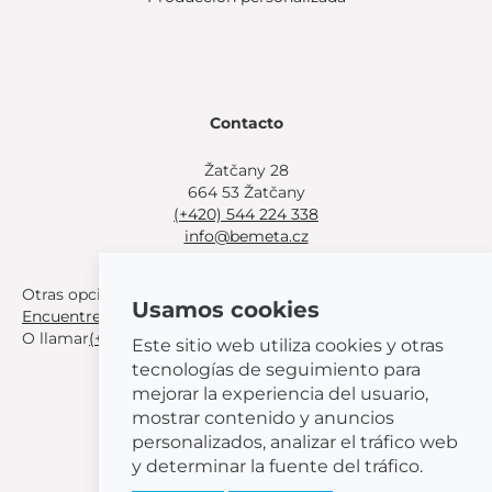
Contacto
Žatčany 28
664 53 Žatčany
(+420) 544 224 338
info@bemeta.cz
Otras opciones de compra:
Usamos cookies
Encuentre un distribuidor cerca de usted
.
O llamar
(+420) 544 224 338
.
Este sitio web utiliza cookies y otras
tecnologías de seguimiento para
mejorar la experiencia del usuario,
mostrar contenido y anuncios
personalizados, analizar el tráfico web
© 2026 BEMETA
y determinar la fuente del tráfico.