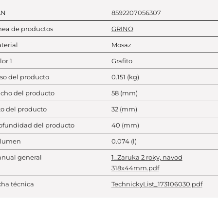
AN
8592207056307
nea de productos
GRINO
terial
Mosaz
lor 1
Grafito
so del producto
0.151
(kg)
cho del producto
58
(mm)
to del producto
32
(mm)
ofundidad del producto
40
(mm)
lumen
0.074
(l)
nual general
1_Zaruka 2 roky, navod
318x44mm.pdf
cha técnica
TechnickyList_173106030.pdf