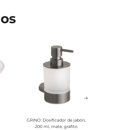
dos
GRINO: Dosificador de jabón,
GRINO: Por
200 ml, mate, grafito