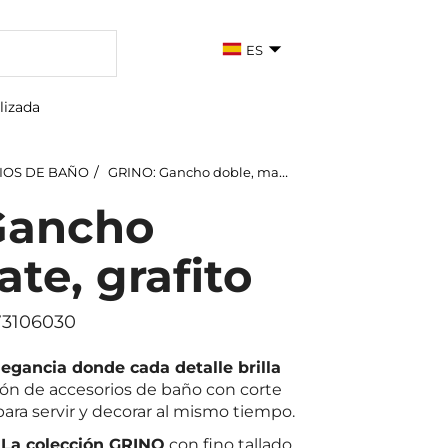
ES
lizada
IOS DE BAÑO
GRINO: Gancho doble, mate, grafito
Gancho
te, grafito
73106030
egancia donde cada detalle brilla
ión de accesorios de baño con corte
ara servir y decorar al mismo tiempo.
:
La colección GRINO
con fino tallado