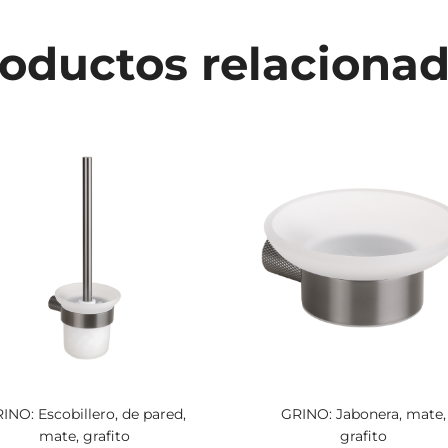
oductos relaciona
INO: Escobillero, de pared,
GRINO: Jabonera, mate,
mate, grafito
grafito