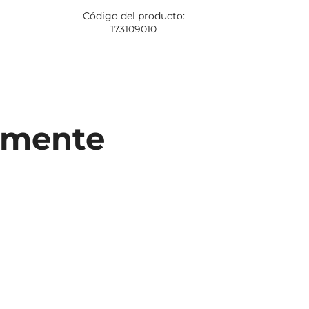
Código del producto:
Código
173109010
1
temente