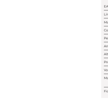
E
Lí
Ma
Co
Pe
An
Al
Pr
Vo
Ma
Fi