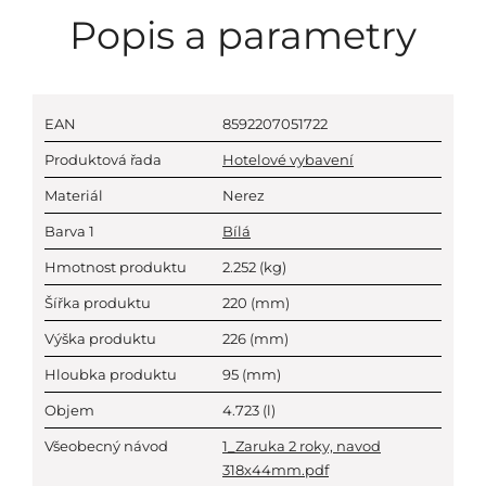
Popis a parametry
EAN
8592207051722
Produktová řada
Hotelové vybavení
Materiál
Nerez
Barva 1
Bílá
Hmotnost produktu
2.252
(kg)
Šířka produktu
220
(mm)
Výška produktu
226
(mm)
Hloubka produktu
95
(mm)
Objem
4.723
(l)
Všeobecný návod
1_Zaruka 2 roky, navod
318x44mm.pdf