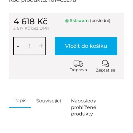
Kód produktu: 101403278
4 618 Kč
Skladem
(poslední)
3 817 Kč bez DPH
-
+
Vložit do košíku
Doprava
Zeptat se
Popis
Související
Naposledy
prohlížené
produkty