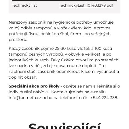
Technický list
TechnickyList_101403278.pdf
Nerezový zásobník na hygienické potřeby umožňuje
volný odběr tamponů a vložek všem, kdo je zrovna
potřebují. Jsou ideální do škol, firem i do veřejných
prostorů.
Každý zásobník pojme 25-30 kusů vložek a 100 kusů
tamponů běžných výrobců, v obvyklé velikosti a po
jednotlivých kusech. Díky úzkým otvorům po stranách
lze snadno vidět, zda je obsah nutné doplnit. Pro
naplnění stačí zásobník odemknout klíčem, vysunout a
doplnit obsah.
Speciální akce pro školy
- ozvěte se nám a řekněte si o
individuální nabídku. Kontaktujte nás na e-mailu
info@bemeta.cz nebo na telefonním čísle 544 224 338.
Související