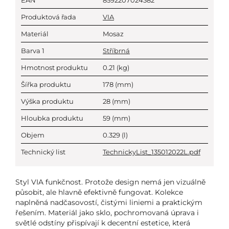
EAN
8592207024382
Produktová řada
VIA
Materiál
Mosaz
Barva 1
Stříbrná
Hmotnost produktu
0.21
(kg)
Šířka produktu
178
(mm)
Výška produktu
28
(mm)
Hloubka produktu
59
(mm)
Objem
0.329
(l)
Technický list
TechnickyList_135012022L.pdf
Styl VIA funkčnost. Protože design nemá jen vizuálně
působit, ale hlavně efektivně fungovat. Kolekce
naplněná nadčasovostí, čistými liniemi a praktickým
řešením. Materiál jako sklo, pochromovaná úprava i
světlé odstíny přispívají k decentní estetice, která