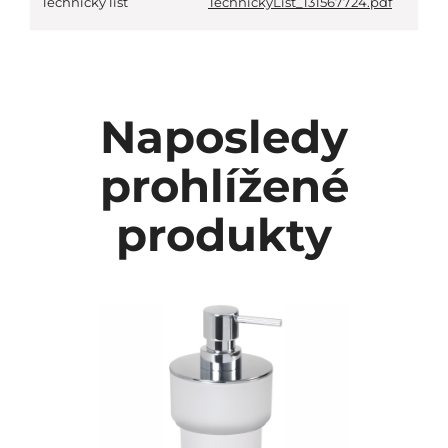
Technický list
TechnickyList_131567724.pdf
Naposledy
prohlížené
produkty