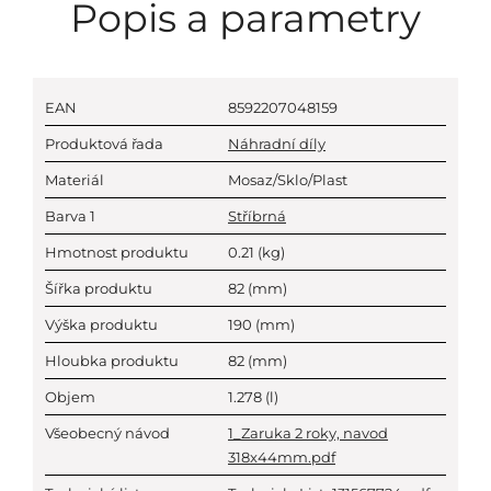
Popis a parametry
EAN
8592207048159
Produktová řada
Náhradní díly
Materiál
Mosaz/Sklo/Plast
Barva 1
Stříbrná
Hmotnost produktu
0.21
(kg)
Šířka produktu
82
(mm)
Výška produktu
190
(mm)
Hloubka produktu
82
(mm)
Objem
1.278
(l)
Všeobecný návod
1_Zaruka 2 roky, navod
318x44mm.pdf