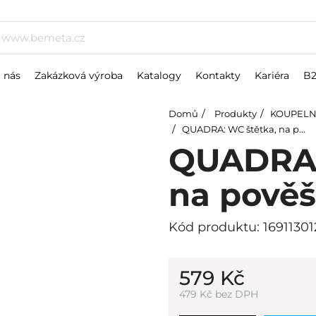
 nás
Zakázková výroba
Katalogy
Kontakty
Kariéra
B
Domů
Produkty
KOUPELN
QUADRA: WC štětka, na pověšení
QUADRA:
na pověš
Kód produktu: 16911301
579 Kč
479 Kč bez DPH