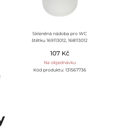
Skleněná nádoba pro WC
štětku 169113012, 168113012
107 Kč
Na objednávku
Kód produktu: 131567736
2
y