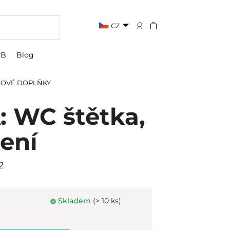
CZ
2B
Blog
OVÉ DOPLŇKY
 WC štětka,
ení
2
Skladem
(> 10 ks)