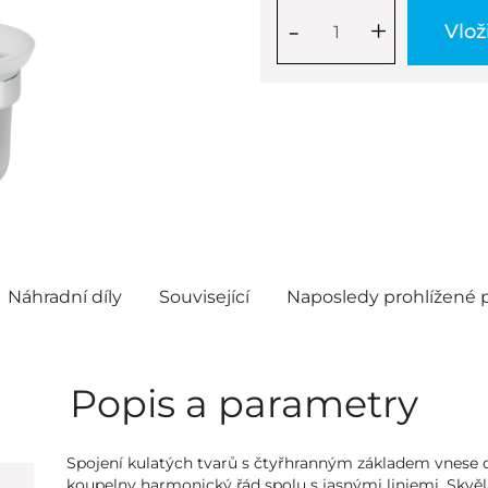
-
+
Vlož
Náhradní díly
Související
Naposledy prohlížené 
Popis a parametry
Spojení kulatých tvarů s čtyřhranným základem vnese 
koupelny harmonický řád spolu s jasnými liniemi. Skvěl