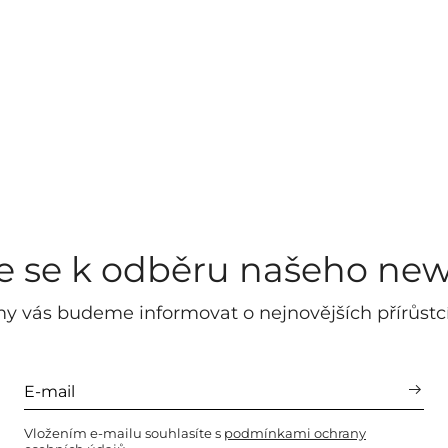
te se k odběru našeho new
y vás budeme informovat o nejnovějších přírůstc
Vložením e-mailu souhlasíte s
podmínkami ochrany