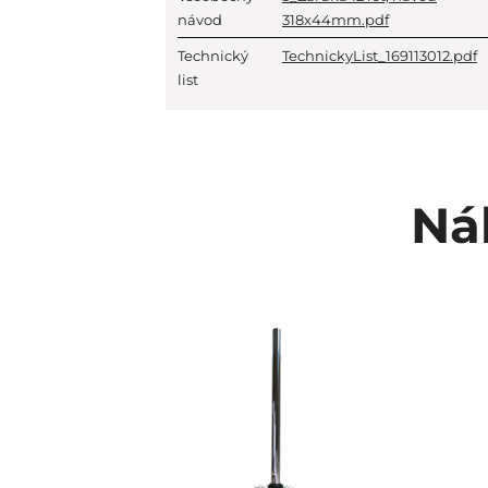
návod
318x44mm.pdf
Technický
TechnickyList_169113012.pdf
list
Ná