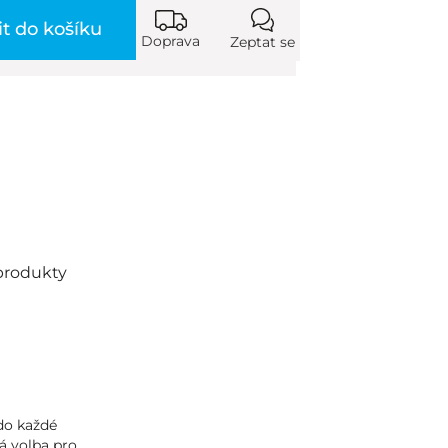
it do košíku
Doprava
Zeptat se
produkty
do každé
á volba pro