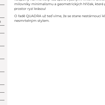
milovníky minimalismu a geometrických hříček, které p
prostor ryzí krásou!
O řadě QUADRA už teď víme, že se stane nestárnoucí kl
nesmrtelným stylem.
t