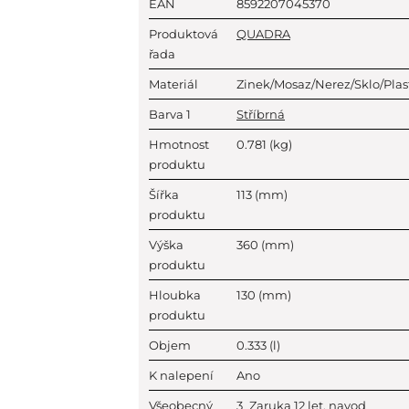
EAN
8592207045370
Produktová
QUADRA
řada
Materiál
Zinek/Mosaz/Nerez/Sklo/Plas
Barva 1
Stříbrná
Hmotnost
0.781
(kg)
produktu
Šířka
113
(mm)
produktu
Výška
360
(mm)
produktu
Hloubka
130
(mm)
produktu
Objem
0.333
(l)
K nalepení
Ano
Všeobecný
3_Zaruka 12 let, navod