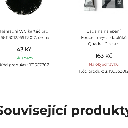
Náhradní WC kartáč pro
Sada na nalepení
168113012,169113012, černá
koupelnových doplňků
Quadra, Circum
43 Kč
163 Kč
Skladem
Na objednávku
Kód produktu: 131567767
Kód produktu: 19935201
Související produkt