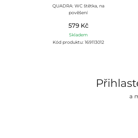
QUADRA: WC štětka, na
pověšení
579 Kč
Skladem
Kód produktu: 169113012
Přihlas
a m