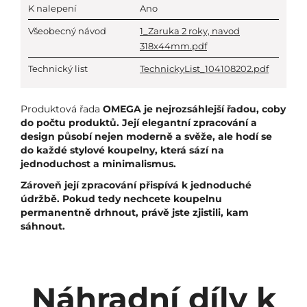
K nalepení
Ano
Všeobecný návod
1_Zaruka 2 roky, navod
318x44mm.pdf
Technický list
TechnickyList_104108202.pdf
Produktová řada
OMEGA je nejrozsáhlejší řadou, coby
do počtu produktů. Její elegantní zpracování a
design působí nejen moderně a svěže, ale hodí se
do každé stylové koupelny, která sází na
jednoduchost a minimalismus.
Zároveň její zpracování přispívá k jednoduché
údržbě. Pokud tedy nechcete koupelnu
permanentně drhnout, právě jste zjistili, kam
sáhnout.
Náhradní díly k