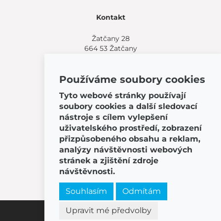
Kontakt
Žatčany 28
664 53 Žatčany
(+420) 544 224 338
info@bemeta.cz
Používáme soubory cookies
Další možnosti nákupu:
Tyto webové stránky používají
Najděte si prodejce poblíž.
soubory cookies a další sledovací
Nebo volejte
(+420) 544 224 338
.
nástroje s cílem vylepšení
uživatelského prostředí, zobrazení
přizpůsobeného obsahu a reklam,
analýzy návštěvnosti webových
stránek a zjištění zdroje
© 2026 BEMETA
návštěvnosti.
Souhlasím
Odmítám
Upravit mé předvolby
Nastavení cookies