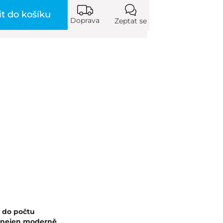
it do košíku
Doprava
Zeptat se
y do počtu
í nejen moderně