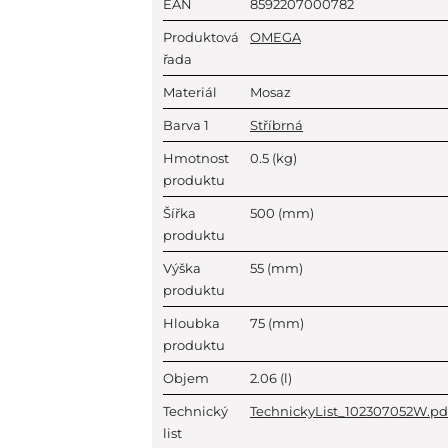
EAN
8592207000782
Produktová
OMEGA
řada
Materiál
Mosaz
Barva 1
Stříbrná
Hmotnost
0.5
(kg)
produktu
Šířka
500
(mm)
produktu
Výška
55
(mm)
produktu
Hloubka
75
(mm)
produktu
Objem
2.06
(l)
Technický
TechnickyList_102307052W.pd
list