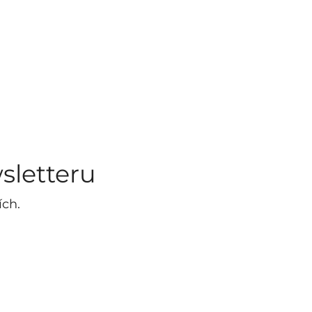
sletteru
ích.