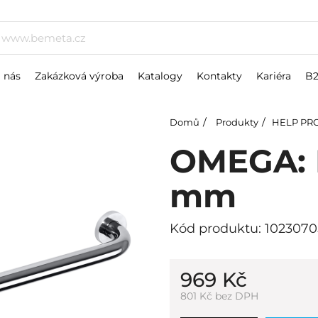
 nás
Zakázková výroba
Katalogy
Kontakty
Kariéra
B
Domů
Produkty
HELP PR
OMEGA: 
mm
Kód produktu: 1023070
969 Kč
801 Kč bez DPH