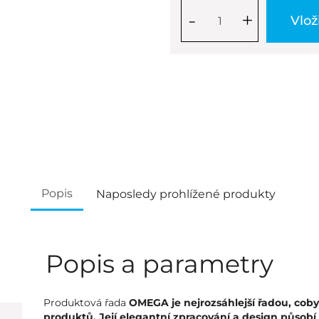
-
+
Vlož
Popis
Naposledy prohlížené produkty
Popis a parametry
Produktová řada
OMEGA je nejrozsáhlejší řadou, cob
produktů. Její elegantní zpracování a design působ