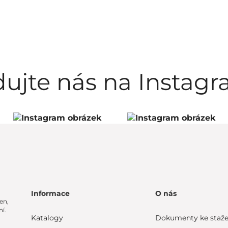
dujte nás na Instag
Informace
O nás
en,
í.
Katalogy
Dokumenty ke staže