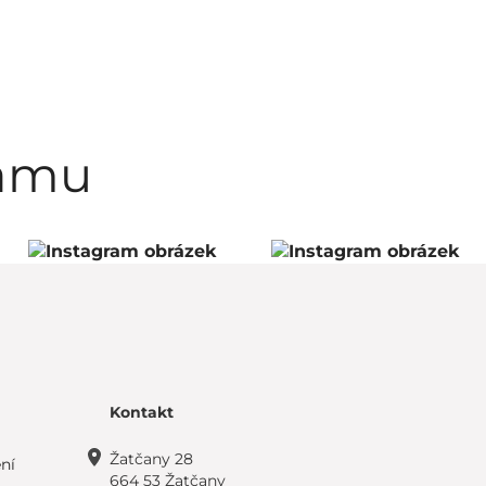
ramu
Kontakt
Žatčany 28
ní
664 53 Žatčany