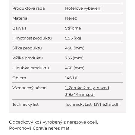
Produktová řada
Hotelové vybavení
Materiál
Nerez
Barva 1
Stříbrná
Hmotnost produktu
5.95
(kg)
Šířka produktu
450
(mm)
Výška produktu
755
(mm)
Hloubka produktu
430
(mm)
Objem
146.1
(l)
Všeobecný návod
1_Zaruka 2 roky, navod
318x44mm.pdf
Technický list
TechnickyList_137115215.pdf
Odpadkový koš vyrobený z nerezové oceli.
Povrchová úprava nerez mat.