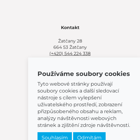
Kontakt
Žatčany 28
664 53 Žatčany
(+420) 544 224 338
info@bemeta.cz
Používáme soubory cookies
Další možnosti nákupu:
Najděte si prodejce poblíž.
Tyto webové stránky používají
Nebo volejte
(+420) 544 224 338
.
soubory cookies a další sledovací
nástroje s cílem vylepšení
uživatelského prostředí, zobrazení
přizpůsobeného obsahu a reklam,
analýzy návštěvnosti webových
© 2026 BEMETA
stránek a zjištění zdroje návštěvnosti.
Souhlasím
Odmítám