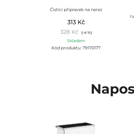
Čistící přípravek na nerez
ru
313 Kč
328 Kč
(-4 %)
Skladem
Kód produktu: 79170177
Napos