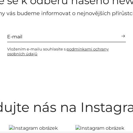
te se k odběru našeho new
y vás budeme informovat o nejnovějších přírůstc
Vložením e-mailu souhlasíte s
podmínkami ochrany
osobních údajů
dujte nás na Instag