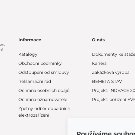
Informace
O nás
en,
í.
Katalogy
Dokumenty ke staže
Obchodní podmínky
Kariéra
Odstoupení od smlouvy
Zakázková výroba
Reklamační řád
BEMETA STAV
Ochrana osobních údajů
Projekt: INOVACE 2
Ochrana oznamovatele
Projekt: pořízení FV
Zpětný odběr odpadních
elektrozařízení
Používáme soubor