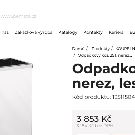
 nás
Zakázková výroba
Katalogy
Kontakty
Kariéra
B
Domů
Produkty
KOUPELN
Odpadkový koš, 25 l, nerez, lesk
Odpadkov
nerez, le
Kód produktu: 12511504
3 853 Kč
3 184 Kč bez DPH