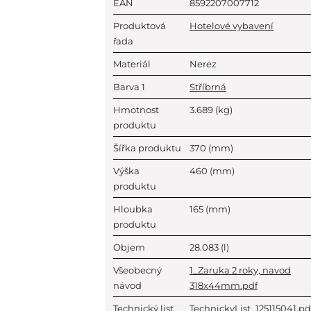
EAN
8592207007712
Produktová
Hotelové vybavení
řada
Materiál
Nerez
Barva 1
Stříbrná
Hmotnost
3.689
(kg)
produktu
Šířka produktu
370
(mm)
Výška
460
(mm)
produktu
Hloubka
165
(mm)
produktu
Objem
28.083
(l)
Všeobecný
1_Zaruka 2 roky, navod
návod
318x44mm.pdf
Technický list
TechnickyList_125115041.pd