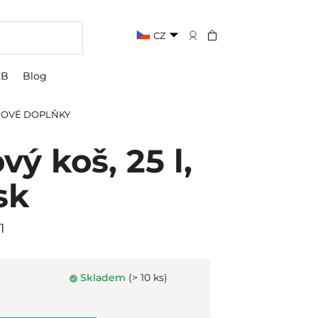
CZ
2B
Blog
OVÉ DOPLŇKY
ý koš, 25 l,
sk
1
Skladem
(> 10 ks)