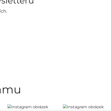
sletteru
ích.
ramu