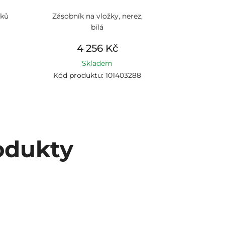
čků
Zásobník na vložky, nerez,
bílá
4 256 Kč
Skladem
1
Kód produktu: 101403288
odukty