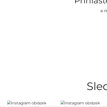
Přihlas
a m
Sle