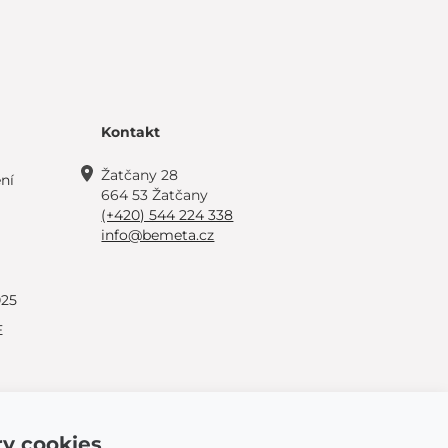
Kontakt
Žatčany 28
ní
664 53 Žatčany
(+420) 544 224 338
info@bemeta.cz
025
E
y cookies